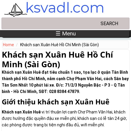
Skip to main content
Search
Search form
☰ Menu
Home
Khách sạn Xuân Huê Hồ Chí Minh (Sài Gòn)
Khách sạn Xuân Huê Hồ Chí
Minh (Sài Gòn)
Khách sạn Xuân Huê đạt tiêu chuẩn 1 sao, tọa lạc ở quận Tân Bình
thành phố Hồ Chí Minh, nằm cạnh Chợ Phạm Văn Hai, cách Sân bay
Tân Sơn Nhất 10 phút lái xe. Đ/c: 71/2/3 Nguyễn Bặc - P 3 - Q Tân
bình - Hồ Chí Minh, SĐT: 028 8384 47879.
Giới thiệu khách sạn Xuân Huê
Khách sạn Xuân Huê
vị trí thuận lợi cạnh Chợ Phạm Văn Hai, khách
được hưởng đặc quyền đậu xe miễn phí, khách sạn có lễ tân 24 giờ,
các phòng được trang bị tiện nghi đầu đủ, wifi miễn phí.