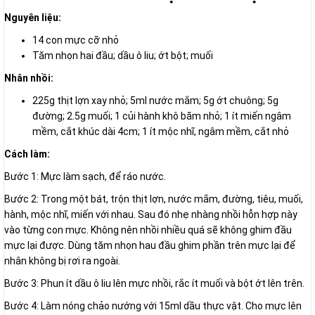
Nguyên liệu:
14 con mực cỡ nhỏ
Tăm nhọn hai đầu; dầu ô liu; ớt bột; muối
Nhân nhồi:
225g thịt lợn xay nhỏ; 5ml nước mắm; 5g ớt chuông; 5g
đường; 2.5g muối; 1 củi hành khô băm nhỏ; 1 ít miến ngâm
mềm, cắt khúc dài 4cm; 1 ít mộc nhĩ, ngâm mềm, cắt nhỏ
Cách làm:
Bước 1: Mực làm sạch, để ráo nước.
Bước 2: Trong một bát, trộn thịt lợn, nước mắm, đường, tiêu, muối,
hành, mộc nhĩ, miến với nhau. Sau đó nhẹ nhàng nhồi hỗn hợp này
vào từng con mực. Không nên nhồi nhiều quá sẽ không ghim đầu
mực lại được. Dùng tăm nhọn hau đầu ghim phần trên mực lại để
nhân không bị rơi ra ngoài.
Bước 3: Phun ít dầu ô liu lên mực nhồi, rắc ít muối và bột ớt lên trên.
Bước 4: Làm nóng chảo nướng với 15ml dầu thực vật. Cho mực lên