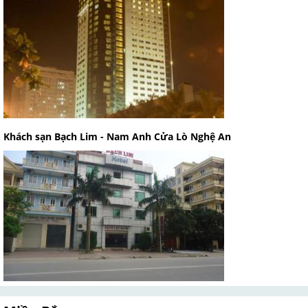
Khách sạn Bạch Lim - Nam Anh Cửa Lò Nghệ An