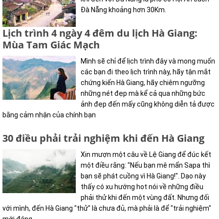
Đà Nẵng khoảng hơn 30Km.
Lịch trình 4 ngày 4 đêm du lịch Hà Giang:
Mùa Tam Giác Mạch
Mình sẽ chỉ để lịch trình đây và mong muốn
các bạn đi theo lịch trình này, hãy tận mắt
chứng kiến Hà Giang, hãy chiêm ngưỡng
những nét đẹp mà kể cả qua những bức
ảnh đẹp đến mấy cũng không diễn tả được
bằng cảm nhận của chính bạn
30 điều phải trải nghiệm khi đến Hà Giang
Xin mượn một câu về Lệ Giang để đúc kết
một điều rằng: "Nếu bạn mê mẩn Sapa thì
bạn sẽ phát cuồng vì Hà Giang!". Dạo này
thấy có xu hướng hot nói về những điều
phải thử khi đến một vùng đất. Nhưng đối
với mình, đến Hà Giang "thử" là chưa đủ, mà phải là để "trải nghiệm"