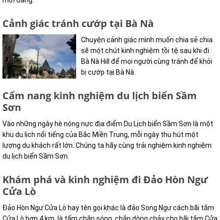
mới đáng.
Cảnh giác tránh cướp tại Bà Nà
Chuyện cảnh giác mình muốn chia sẻ chia
sẽ một chút kinh nghiệm tồi tệ sau khi đi
Bà Nà Hill để mọi người cùng tránh để khỏi
bị cướp tại Bà Nà.
Cẩm nang kinh nghiệm du lịch biển Sầm
Sơn
Vào những ngày hè nóng nực địa điểm Du Lịch biển Sầm Sơn là một
khu du lịch nổi tiếng của Bắc Miền Trung, mỗi ngày thu hút một
lượng du khách rất lớn. Chúng ta hãy cùng trải nghiệm kinh nghiệm
du lịch biển Sầm Sơn.
Khám phá và kinh nghiệm đi Đảo Hòn Ngư
Cửa Lò
Đảo Hòn Ngư Cửa Lò hay tên gọi khác là đảo Song Ngư cách bãi tắm
Cửa Lò hơn 4 km, là tấm chắn sóng, chắn dòng chảy cho bãi tắm Cửa