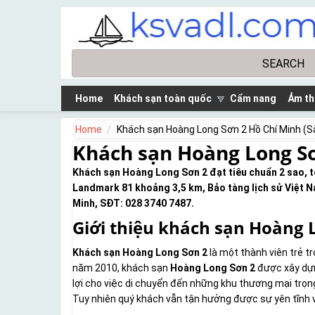
Skip to main content
Search
Search form
Home
Khách sạn toàn quốc
Cẩm nang
Ảm th
Home
Khách sạn Hoàng Long Sơn 2 Hồ Chí Minh (S
Khách sạn Hoàng Long Sơ
Khách sạn Hoàng Long Sơn 2 đạt tiêu chuẩn 2 sao, t
Landmark 81 khoảng 3,5 km, Bảo tàng lịch sử Việt Na
Minh, SĐT: 028 3740 7487.
Giới thiệu khách sạn Hoàng 
Khách sạn Hoàng Long Sơn 2
là một thành viên trẻ 
năm 2010, khách sạn
Hoàng Long Sơn 2
được xây dựn
lợi cho việc di chuyển đến những khu thương mại trọng
Tuy nhiên quý khách vẫn tận hưởng được sự yên tĩnh v