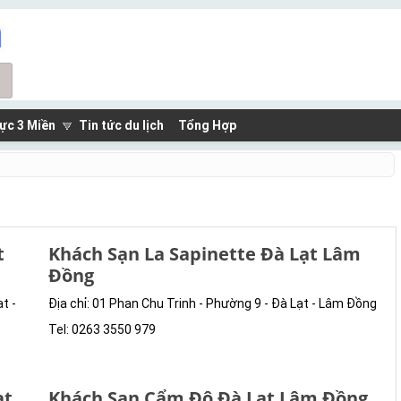
ực 3 Miền
Tin tức du lịch
Tổng Hợp
t
Khách Sạn La Sapinette Đà Lạt Lâm
Đồng
t -
Địa chỉ: 01 Phan Chu Trinh - Phường 9 - Đà Lạt - Lâm Đồng
Tel: 0263 3550 979
ạt
Khách Sạn Cẩm Đô Đà Lạt Lâm Đồng