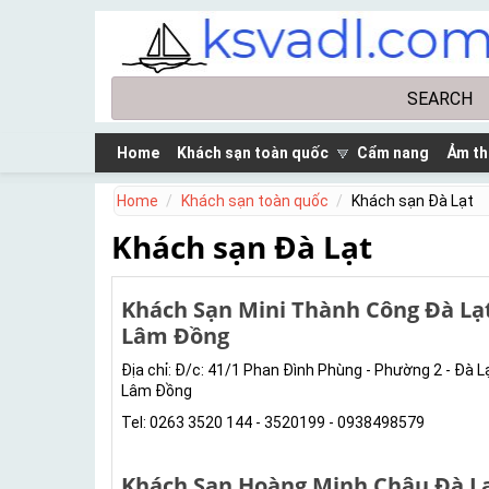
Skip to main content
Search
Search form
Home
Khách sạn toàn quốc
Cẩm nang
Ảm th
Home
Khách sạn toàn quốc
Khách sạn Đà Lạt
Khách sạn Đà Lạt
Khách Sạn Mini Thành Công Đà Lạ
Lâm Đồng
Địa chỉ: Đ/c: 41/1 Phan Đình Phùng - Phường 2 - Đà Lạ
Lâm Đồng
Tel: 0263 3520 144 - 3520199 - 0938498579
Khách Sạn Hoàng Minh Châu Đà L