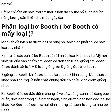
cơ thể.
Bởi lẽ chỉ cần ăn một trái bơ thôi là bạn đã có thể bổ sung nguồn
năng lượng cần thiết cho một ngày dài.
Phân loại bơ Booth ( bơ Booth có
mấy loại )?
Một vấn đề lớn nữa được đặt ra rằng bơ Booth có phải chỉ có một
loại duy nhất?
Xin trả lời các bạn là bơ Booth có rất nhiều loại. Hiện nay tại Mỹ, nơi
xuất xứ của sản phẩm bơ Booth có đến tận 8 loại giống bơ Booth
được đánh số từ 1 – 8 tương ứng với 8 giống được lai tạo ra.
8 giống bơ Booth khi được lai tạo lại cho ra 8 hình dạng, kích thước
khác nhau nhưng về bản chất chúng đều có nhiều đặc điểm giống
nhau.
Bơ Booth đều có đặc điểm chung là vỏ dày, bóng, xanh, dễ dàng bảo
quản, ruột bên trong quả bơ ăn ngon, dinh dưỡng cao hơn các loại bơ
khác. Bơ Booth có cơm và hạt dính nhưng dễ tách tương tự như bơ
Hass.