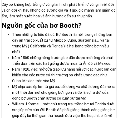
Cây bơ không hợp trồng ở vùng lạnh, chỉ phát triển ở vùng nhiệt đới
và ôn đới khí hậu không có sương giá và ít gió, gió mạnh làm giảm độ
ẩm, làm mất nước hoa và ảnh hưởng đến sự thụ phấn.
Nguồn gốc của bơ Booth?
Theo những tư liệu đã có, Bơ Booth là một trong những loại
cây ăn trái có xuất xứ từ Mexico, Cuba, Guatemala,… và tại
trung Mỹ ( California và Florida ) là hai bang trồng bơ nhiều
nhất.
Năm 1850 những nông trường bơ dần được mở rộng và phát
triển dưa trên các hạt giống được mua từ Ấn độ và Mexico.
Năm 1920, việc mở cửa giao lưu hàng hải với các nước lân cận
khiến cho các nước có thị trường bơ chất lượng cao như
Cuba, Mexico tràn vào Mỹ.
Mỹ chịu sức ép lớn từ giá cả, số lượng và chất lượng đã mở ra
một thời đại mới cho giống bơ ngon và đó là sự ra đời của
dòng bơ Booth chất lượng có xuất xứ tại Mỹ.
William J.Krome – một chủ trang trại trồng bơ tại Florida dưới
sự giúp sức của Will Booth đã phối giống thành công giống bơ
giúp đẩy lùi thời gian thu hoạch đưa việc thu hoạch bơ lùi về