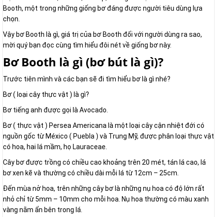
Booth, một trong những giống bơ đáng được người tiêu dùng lựa
chọn.
Vậy bơ Booth là gì, giá trị của bơ Booth đối với người dùng ra sao,
mời quý bạn đọc cùng tìm hiểu đôi nét về giống bơ này.
Bơ Booth là gì (bơ bút là gì)?
Trước tiên mình và các bạn sẽ đi tìm hiểu bơ là gì nhé?
Bơ ( loại cây thực vật ) là gì?
Bơ tiếng anh được gọi là Avocado.
Bơ ( thực vật ) Persea Americana là một loại cây cận nhiệt đới có
nguồn gốc từ México ( Puebla ) và Trung Mỹ, được phân loại thực vật
có hoa, hai lá mầm, họ Lauraceae.
Cây bơ được trồng có chiều cao khoảng trên 20 mét, tán lá cao, lá
bơ xen kẽ và thường có chiều dài mỗi lá từ 12cm – 25cm.
Đến mùa nở hoa, trên những cây bơ là những nụ hoa có độ lớn rất
nhỏ chỉ từ 5mm – 10mm cho mỗi hoa. Nụ hoa thường có màu xanh
vàng nằm ẩn bên trong lá.