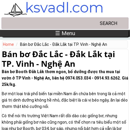
Skip to main content
Search
Search form
☰ Menu
Home
Bán bơ Đắc Lắc - Đắk Lắk tại TP. Vinh - Nghệ An
Bán bơ Đắc Lắc - Đắk Lắk tại
TP. Vinh - Nghệ An
Bán bơ Booth Đắk Lắk thơm ngon, bổ dưỡng được thu mua tại
vườn ở TP Vinh - Nghệ An, liên hệ 0974.053.034 - 0914.93.6262. Giá
25k/kg.
Bơ một loại trái phổ biến tại miền Nam ẩn chứa bên trong là cả một
giá trị dinh dưỡng không hề nhỏ, đặc biệt là cái vị béo ngậy, ăn lại dẻo
thơm thật khó cưỡng nổi.
Có thể nói thị trường Việt Nam rất dồi dào các giống bơ, nhưng
không phải giống bơ nào cũng ngon, có thể chọn ra tiêu biểu một số
loại như bơ Booth, bơ 034, bơ sáp, nhưng nổi bật hơn cả vẫn là bơ