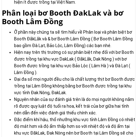
hiện ít được trồng tại Việt Nam.
Phân loại bơ Booth ĐakLak và bơ
Booth Lâm Đồng
Ở phần này chúng ta sẽ tìm hiểu về Phân loại và phân biệt bơ
Booth ĐắkLắk và & bơ Booth Lâm Đồng ( Bơ Booth Lâm Đồng
bao gồm Đà Lạt, Bảo Lộc, Lâm Đồng) các bạn nhé.
Hiện nay trên thị trường có sự phân biệt nhẹ đối với bơ Booth
được trồng tại khu vực DakLak ( ĐắkLắk, Dak Nông ) với bơ
Booth được trồng tại khu vực Bảo Lộc ( Lâm Hà ) và Đà Lạt (
Lâm Đồng ).
Đại đa số mọi người đều cho là chất lượng thịt bơ Booth được
trồng tại Lâm Đồng không bằng bơ Booth được trồng tại khu
vực tỉnh Đak Nông, ĐakLak.
Nguyên nhân của sự đánh giá trên là do mọi người không nắm
rõ được quy luật độ tuổi ra hoa, kết trái của bơ giữa hai tỉnh
nên dẫn đến việc đánh giá thiếu chính xác.
Đặc điểm khí hậu, thổ nhưỡng khu vực tỉnh Lâm Đồng có nhiệt
độ mát hơn và độ ẩm thấp hơn so với nhiệt độ và độ ẩm tại
khu vực ĐăkLak, Đak Nông nên bơ Booth tại Lâm Đồng sẽ cho