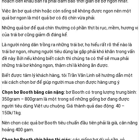
hoạch đến khâu bán ra phải đảm bảo thời gian để bơ ngon nhất.
Việc ăn bơ quá chín hoặc còn sống sẽ không được ngon nên một
quả bơ ngon là một quả bơ có độ chín vừa phải.
Những quả bơ để quá chín thường có phần thịt bị rục, mềm, hương vị
của trái bơ cũng giảm đi đáng kể.
Là người nông dân trồng ra những trái bơ, họ hiểu rất rõ thế nào là
trái bơ ngon, nhưng người tiêu dùng lại gặp phải khó khăn trong vấn
đề này. Bởi nếu không biết cách thì chúng ta có thể sẽ mua phải
những trái bơ không ngon, thậm chí là không ăn được.
Biết được tâm lý khách hàng, tôi Trần Văn Linh sẽ hướng dẫn một
vài cách chọn bơ để giúp người mua chọn được hàng ưng ý.
Chọn bơ Booth bằng cân nặng:
bơ Booth có trọng lượng trung bình:
350gram – 800gram là một trong số những giống bơ đang được
người tiêu dùng Việt ưu chuộng. Giá thành quả dao động: 40 –
150k/1kg.
Nên chọn các quả bơ Booth tiêu chuẩn đầu tiên phải là già, cân năng
hoảng 400 gam.
Chọn bơ Booth chín bằng thị giác:
các giống bơ dù vỏ sần, vỏ