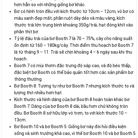
hơn hẳn so với những giống bơ khác.
Bơ có hình tròn đều với kích thước từ 10cm – 12cm, vỏ bơ có
màu xanh đẹp mắt, phần ruột dày dẻo và màu vàng, kích
thước trái lớn trung bình khoảng 350g/trái, hạt đóng khít vào
phần thịt bơ.
Tỷ lệ đậu trái của bơ Booth 7 là 70 – 75%, cây cho năng suất
ổn định từ 160 – 180kg/cây. Thời điểm thu hoạch bơ Booth 7
là từ tháng 9 – 11. Trái sẽ chín khoảng 4 – 6 ngày sau khi thu
hoạch.
Booth 7 có mùi thơm đặc trưng độ sáp cao, và độ béo thấp,
đặc biệt bơ Booth có thể bảo quản tốt hơn các sản phẩm bơ
thông thường.
Bơ Booth 8: Tương tự như bơ Booth 7 nhưng kích thước to và
lượng thịt nhiều hơn hạt.
Kích thước và hình dáng của bơ Booth 8 hoàn toàn khác bơ
Booth 7. Dáng của bơ Booth 8 dài, bầu hơn chứ không tròn
đều. Bơ Booth 8 sở hữu lớp vỏ trơn, to với kích thước 10 –
13cm.
Bơ Booth 10 và bơ Booth 5: Giống bơ này đòi hỏi điều kiện
sống và sinh trưởng khá cao, vì thế bơ Booth 10 và bơ Booth 5