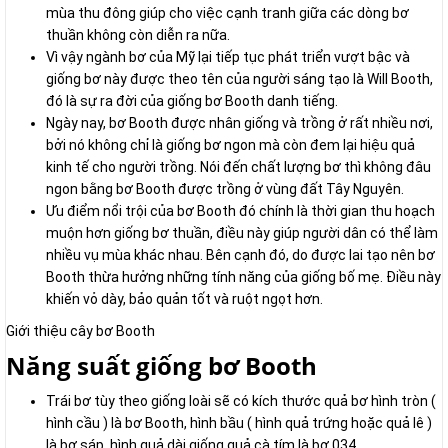
mùa thu đông giúp cho việc cạnh tranh giữa các dòng bơ
thuần không còn diễn ra nữa.
Vì vậy ngành bơ của Mỹ lại tiếp tục phát triển vượt bậc và
giống bơ này được theo tên của người sáng tạo là Will Booth,
đó là sự ra đời của giống bơ Booth danh tiếng.
Ngày nay, bơ Booth được nhân giống và trồng ở rất nhiều nơi,
bởi nó không chỉ là giống bơ ngon mà còn đem lại hiệu quả
kinh tế cho người trồng. Nói đến chất lượng bơ thì không đâu
ngon bằng bơ Booth được trồng ở vùng đất Tây Nguyên.
Ưu điểm nổi trội của bơ Booth đó chính là thời gian thu hoạch
muộn hơn giống bơ thuần, điều này giúp người dân có thể làm
nhiều vụ mùa khác nhau. Bên cạnh đó, do được lai tạo nên bơ
Booth thừa hưởng những tính năng của giống bố mẹ. Điều này
khiến vỏ dày, bảo quản tốt và ruột ngọt hơn.
Giới thiệu cây bơ Booth
Năng suất giống bơ Booth
Trái bơ tùy theo giống loài sẽ có kích thước quả bơ hình tròn (
hình cầu ) là bơ Booth, hình bầu ( hình quả trứng hoặc quả lê )
là bơ sáp, hình quả dài giống quả cà tím là bơ 034.