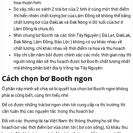
hoa muộn hơn.
Do vậy, nếu so sánh 2 trái bơ của 2 tỉnh ở cùng một thời điểm
thì hiển nhiên chất lượng bơ của Lâm Đồng sẽ không thể bằng
chất lượng bơ của ĐakLak và Đak Nông vì độ tuổi của bơ ở
Lâm Đồng là chưa đủ.
Nhìn chung bơ Booth tại các tỉnh Tây Nguyên ( Đà Lạt, ĐakLak,
Đak Nông, Lâm Đồng, Bảo Lộc ) không có sự khác nhau về
chất lượng, chỉ khác nhau về thời điểm ra hoa và thu hoạch.
Vậy chỉ cần nắm bắt được chính xác các mốc thời gian này thì
người nông dân sẽ thu hoạch được bơ Booth chất lượng nhất
mà không phân biệt địa lý trồng tại Tây Nguyên.
Cách chọn bơ Booth ngon
Ở phần này mình sẽ chia sẻ bí quyết lựa chọn bơ Booth ngon không
phải ai cũng biết, cùng tìm hiểu nhé.
Để có được những trái bơ ngon chín tới cung cấp ra thị trường thì
cần tuân thủ các nguyên tắc trong thu hoạch bơ.
Đối với các thương lái tại Việt Nam thì thông thường họ sẽ thu
hoạch bơ vào thời điểm bơ vừa chín tới ( bơ còn sống), từ khâu thu