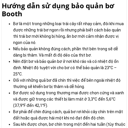
Hướng dẫn sử dụng bảo quản bơ
Booth
Bơ là một trong những loại trái cây rất nhạy cảm, đôi khi mua
được những trái bơ ngon rồi nhưng phải biết cách bảo quản
thì trái bơ mới không bị hỏng, ăn bơ mới cảm nhận được vị
ngon của nó.
Nếu bảo quản không đúng cách, phần thịt bên trong sẽ dễ
dàng bị thâm. Và mất đi độ dẻo của thịt bơ.
Nên đặt bơ và bảo quản bơ ở nơi khô ráo và có nhiệt độ ổn
định. Nhiệt độ tuyệt vời cho bơ có thể bảo quản là 23°C –
25°C.
Đối với những quả bơ đã chín thì việc để bên ngoài nhiệt độ
thường sẽ khiến bơ bị thâm và dễ hỏng.
Bơ được sử dụng trong thương mại được chọn cứng và xanh
và được giữ trong các thiết bị làm mát ở 3,3°C đến 5,6°C
(37,9°F đến 42,1°F).
Bơ phải để chín đúng cách, quả bơ rơi khỏi cây chín trên mặt
đất hoặc quả được hái một khi nó đạt đến độ chín.
Sau khi được chọn, bơ chín trong một đến hai tuần (tùy thuộc