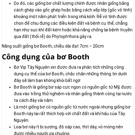
Do đó, các giống bơ chất lượng chính được nhân giống bằng
cách ghép vào gốc ghép hoặc bằng cách xếp lớp (gốc vô tính)
khoảng một năm phát triển trong nhà kính. Rễ vô tính được
chọn để chịu đựng các điều kiện đất và bệnh cụ thể, chẳng
hạn như sục khí đất kém hoặc khả năng chống lại bệnh truyền
qua đất (thối rễ) do Phytophthora gây ra.
Năng suất giống bơ Booth, chiều dài đạt 7cm – 20cm
Công dụng của bơ Booth
Bơ Vip Tây Nguyên xin được đưa ra phân tích những công
dụng cụ thể của bơ Booth, chắc chắn những thông tin dưới
đây sẽ làm bạn không khỏi bất ngờ.
Bơ Booth là giống bơ sáp cực ngon có nguồn gốc từ Mỹ, được
đưa vào trồng thử nghiệm và nhân giống thành công tại nước
ta cách đây vài năm.
Là một giống bơ có nguồn gốc từ nước ngoài nhưng giống bơ
Booth này lại rất thích hợp với chất đất và khí hậu của Tây
Nguyên.
Loại bơ này ít bị sượng, độ sáp cao, thịt dày, vỏ mỏng nên
được nhiều người ưa chuộng.