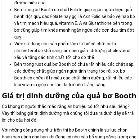
đường hiệu quả.
Bên trong bơ Booth có chất Folate giúp ngăn ngừa hiệu quả
bệnh đột quỵ, các Folate hay gọi là Axit Folic sẽ bảo vệ não bộ
và tim mạch hiệu quả, vitamin E, A và Glutathione bên trong
bơ cũng giúp tim khỏe mạnh ngăn ngừa các cơn đau tim đột
quỵ.
Việc sử dụng các sản phẩm làm từ bơ có chất beta-
cholesterol có khả năng làm tiêu giảm đi lượng cholesterol
xấu và tăng các tinh chất tốt cho cơ thể.
Bên trong ruột quả bơ Booth có chứa rất nhiều các chất sáp,
các dưỡng chất giúp ngăn ngừa tình trạng tóc rối, xơ, bơ
Booth có chứa rất nhiều các chất dinh dưỡng, rất nhiều các
loại vitamin giúp cho làn da trở nên trắng sáng.
Giá trị dinh dưỡng của quả bơ Booth
Có không ít người thắc mắc rằng ăn bơ liệu có tốt như sầu riêng?
Vậy thì bảng giá trị dinh dưỡng mà chúng tôi đưa ra dưới đây sẽ trả
lời cho câu hỏi đó.
Với những công dụng như trên thì bơ Booth chính là sự lựa chọn
hoàn hảo dành cho bạn khi đang có nhu cầu bổ sung năng lượng cho