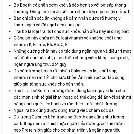
Bơ Booth có phần cơm khô và dẻo hơn so với bơ sáp thông
thường. Đồng thời khi ăn sẽ cảm nhận rõ vị ngọt ngậy nổi bật.
Bạn chỉ cần bóc ăn không sẽ cảm nhận được rõ hương vị
thơm ngon và độ ngọt dẻo của quả.
Trái bơ là loại trái tốt cho sức khỏe, hẳn điều này ai cũng biết.
Giống bơ này chứa nhiều loại vitamin và khoáng chất như
vitamin K, Folate, B5, B6, C, E…
Những dưỡng chất này có tác dụng ngăn ngừa và điều trị một
số bệnh như béo phì, giảm triệu chứng viêm khớp, sáng mắt,
ngăn ngừa ung thư, đột quỵ…
Do hàm lượng bơ có rất nhiều Calories có lợi, chất sáp,
vitamin nên rất tốt cho sức khỏe. Ăn nhiều bơ có tác dụng
giúp gia tăng sức khỏe cho bản thân.
Ruột trái bơ Booth thường được dùng làm nguyên liệu cho
các món sinh tố giải khát, hoặc có thể dùng để ăn với bánh mì
bằng cách quết lên bánh và rắc thêm một chút đường.
Ngoài ra bơ cũng được dùng trong việc chăm sóc da.
Do lượng Calories bên trong bơ Booth cao cũng như lượng
carb thấp nên rất thích hợp ngừa tiểu đường, cơ thể được
nạp Protein lớn giúp cho cơ phát triển và ngăn ngừa tiểu