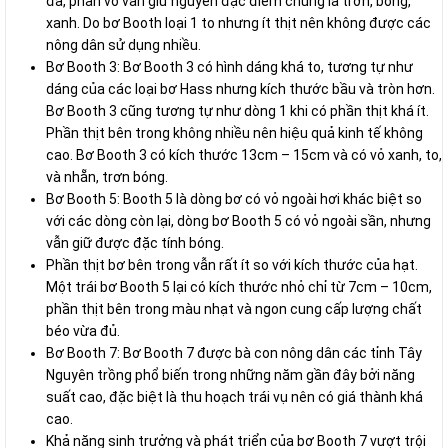
đà, phần vỏ vẫn giữ nguyên đặc điểm chung là trơn, bóng,
xanh. Do bơ Booth loại 1 to nhưng ít thịt nên không được các
nông dân sử dụng nhiều.
Bơ Booth 3: Bơ Booth 3 có hình dáng khá to, tương tự như
dáng của các loại bơ Hass nhưng kích thước bầu và tròn hơn.
Bơ Booth 3 cũng tương tự như dòng 1 khi có phần thịt khá ít.
Phần thịt bên trong không nhiều nên hiệu quả kinh tế không
cao. Bơ Booth 3 có kích thước 13cm – 15cm và có vỏ xanh, to,
và nhẵn, trơn bóng.
Bơ Booth 5: Booth 5 là dòng bơ có vỏ ngoài hơi khác biệt so
với các dòng còn lại, dòng bơ Booth 5 có vỏ ngoài sần, nhưng
vẫn giữ được đặc tính bóng.
Phần thịt bơ bên trong vẫn rất ít so với kích thước của hạt.
Một trái bơ Booth 5 lại có kích thước nhỏ chỉ từ 7cm – 10cm,
phần thịt bên trong màu nhạt và ngon cung cấp lượng chất
béo vừa đủ.
Bơ Booth 7: Bơ Booth 7 được bà con nông dân các tỉnh Tây
Nguyên trồng phổ biến trong những năm gần đây bởi năng
suất cao, đặc biệt là thu hoạch trái vụ nên có giá thành khá
cao.
Khả năng sinh trưởng và phát triển của bơ Booth 7 vượt trội