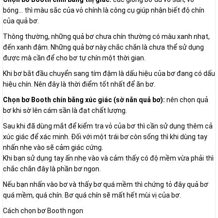
bóng… thì màu sắc của vỏ chính là công cụ giúp nhận biết độ chín
của quả bơ.
Thông thường, những quả bơ chưa chín thường có màu xanh nhạt,
đến xanh đậm. Những quả bơ này chắc chắn là chưa thể sử dụng
được mà cần để cho bơ tự chín một thời gian.
Khi bơ bắt đầu chuyển sang tím đậm là dấu hiệu của bơ đang có dấu
hiệu chín. Nên đây là thời điểm tốt nhất để ăn bơ.
Chọn bơ Booth chín bằng xúc giác (sờ nắn quả bơ):
nên chọn quả
bơ khi sờ lên cám sần là đạt chất lượng.
Sau khi đã dùng mắt để kiểm tra vỏ của bơ thì cần sử dụng thêm cả
xúc giác để xác minh. Đối với một trái bơ còn sống thì khi dùng tay
nhấn nhẹ vào sẽ cảm giác cứng.
Khi bạn sử dụng tay ấn nhẹ vào và cảm thấy có độ mềm vừa phải thì
chắc chắn đây là phần bơ ngon.
Nếu bạn nhấn vào bơ và thấy bơ quá mềm thì chứng tỏ đây quả bơ
quá mềm, quá chín. Bơ quá chín sẽ mất hết mùi vị của bơ.
Cách chọn bơ Booth ngon