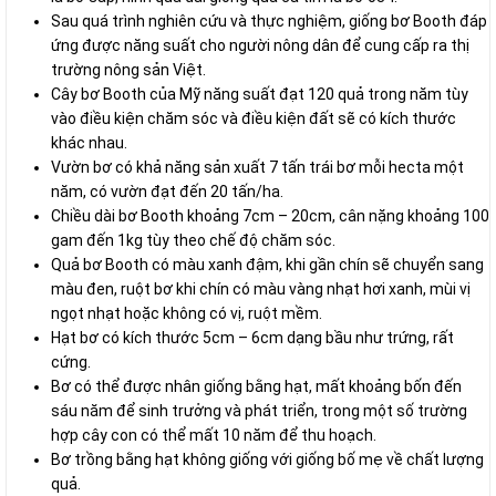
Sau quá trình nghiên cứu và thực nghiệm, giống bơ Booth đáp
ứng được năng suất cho người nông dân để cung cấp ra thị
trường nông sản Việt.
Cây bơ Booth của Mỹ năng suất đạt 120 quả trong năm tùy
vào điều kiện chăm sóc và điều kiện đất sẽ có kích thước
khác nhau.
Vườn bơ có khả năng sản xuất 7 tấn trái bơ mỗi hecta một
năm, có vườn đạt đến 20 tấn/ha.
Chiều dài bơ Booth khoảng 7cm – 20cm, cân nặng khoảng 100
gam đến 1kg tùy theo chế độ chăm sóc.
Quả bơ Booth có màu xanh đậm, khi gần chín sẽ chuyển sang
màu đen, ruột bơ khi chín có màu vàng nhạt hơi xanh, mùi vị
ngọt nhạt hoặc không có vị, ruột mềm.
Hạt bơ có kích thước 5cm – 6cm dạng bầu như trứng, rất
cứng.
Bơ có thể được nhân giống bằng hạt, mất khoảng bốn đến
sáu năm để sinh trưởng và phát triển, trong một số trường
hợp cây con có thể mất 10 năm để thu hoạch.
Bơ trồng bằng hạt không giống với giống bố mẹ về chất lượng
quả.