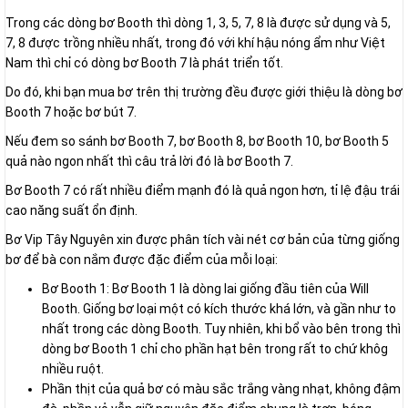
Trong các dòng bơ Booth thì dòng 1, 3, 5, 7, 8 là được sử dụng và 5,
7, 8 được trồng nhiều nhất, trong đó với khí hậu nóng ẩm như Việt
Nam thì chỉ có dòng bơ Booth 7 là phát triển tốt.
Do đó, khi bạn mua bơ trên thị trường đều được giới thiệu là dòng bơ
Booth 7 hoặc bơ bút 7.
Nếu đem so sánh bơ Booth 7, bơ Booth 8, bơ Booth 10, bơ Booth 5
quả nào ngon nhất thì câu trả lời đó là bơ Booth 7.
Bơ Booth 7 có rất nhiều điểm mạnh đó là quả ngon hơn, tỉ lệ đậu trái
cao năng suất ổn định.
Bơ Vip Tây Nguyên xin được phân tích vài nét cơ bản của từng giống
bơ để bà con nắm được đặc điểm của mỗi loại:
Bơ Booth 1: Bơ Booth 1 là dòng lai giống đầu tiên của Will
Booth. Giống bơ loại một có kích thước khá lớn, và gần như to
nhất trong các dòng Booth. Tuy nhiên, khi bổ vào bên trong thì
dòng bơ Booth 1 chỉ cho phần hạt bên trong rất to chứ khôg
nhiều ruột.
Phần thịt của quả bơ có màu sắc trắng vàng nhạt, không đậm