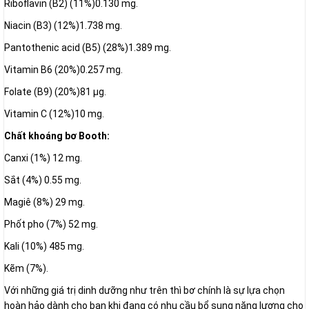
Riboflavin (B2) (11%)0.130 mg.
Niacin (B3) (12%)1.738 mg.
Pantothenic acid (B5) (28%)1.389 mg.
Vitamin B6 (20%)0.257 mg.
Folate (B9) (20%)81 μg.
Vitamin C (12%)10 mg.
Chất khoáng bơ Booth:
Canxi (1%) 12 mg.
Sắt (4%) 0.55 mg.
Magiê (8%) 29 mg.
Phốt pho (7%) 52 mg.
Kali (10%) 485 mg.
Kẽm (7%).
Với những giá trị dinh dưỡng như trên thì bơ chính là sự lựa chọn
hoàn hảo dành cho bạn khi đang có nhu cầu bổ sung năng lượng cho