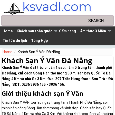
Skip to main content
Search
Search form
Home
Khách sạn toàn quốc
Cẩm nang
Ảm thực 3 Miền
Tin tức du lịch
Tổng Hợp
Home
Khách Sạn Ý Vân Đà Nẵng
Khách Sạn Ý Vân Đà Nẵng
Khách Sạn Ý Vân đạt tiêu chuẩn 1 sao, nằm ở trung tâm thành phố
Đà Nẵng, chỉ cách Sông Hàn thơ mộng 50 m, sân bay Quốc Tế Đà
Nẵng 4 Km và nhà Ga 3 Km. Đ/c: 297 Trần Hưng Đạo - Sơn Trà - Đà
Nẵng, SĐT: 0236 3936 155 - 3936 156.
Giới thiệu khách sạn Ý Vân
Khách Sạn Ý VÂN tọa lạc ngay trung tâm Thành Phố Đà Nẵng, soi
mình bên dòng Sông Hàn thơ mộng và xinh đẹp. Cách sân bay Quốc
Tế Đà Nẵng 4 Km và nhà Ga 3 Km. Với không khí trong lành và thoáng