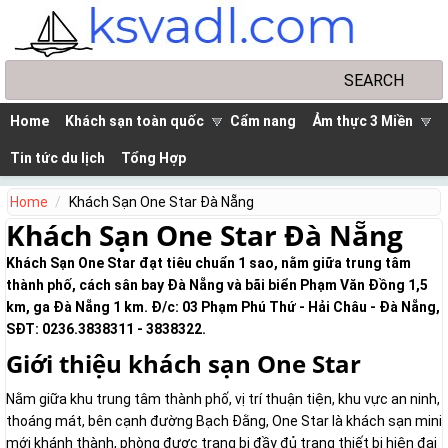
Skip to main content
Search
Search form
Home
Khách sạn toàn quốc
Cẩm nang
Ảm thực 3 Miền
Tin tức du lịch
Tổng Hợp
Home
Khách Sạn One Star Đà Nẵng
Khách Sạn One Star Đà Nẵng
Khách Sạn One Star đạt tiêu chuẩn 1 sao, nằm giữa trung tâm
thành phố, cách sân bay Đà Nẵng và bãi biển Phạm Văn Đồng 1,5
km, ga Đà Nẵng 1 km. Đ/c: 03 Phạm Phú Thứ - Hải Châu - Đà Nẵng,
SĐT: 0236.3838311 - 3838322.
Giới thiệu khách sạn One Star
Nằm giữa khu trung tâm thành phố, vị trí thuận tiện, khu vực an ninh,
thoáng mát, bên cạnh đường Bạch Đằng, One Star là khách sạn mini
mới khánh thành, phòng được trang bị đầy đủ trang thiết bị hiện đại