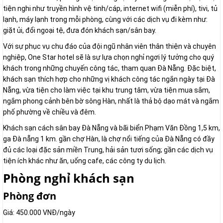
tiện nghi như truyền hình vệ tinh/cáp, internet wifi (miễn phí), tivi, tủ
lạnh, máy lạnh trong mỗi phòng, cùng với các dịch vụ đi kèm như:
giặt ủi, đổi ngoại tệ, đưa đón khách sạn/sân bay.
Với sự phục vụ chu đáo của đội ngũ nhân viên thân thiện và chuyên
nghiệp, One Star hotel sẽ là sự lựa chọn nghỉ ngơi lý tưởng cho quý
khách trong những chuyến công tác, tham quan Đà Nẵng. Đặc biệt,
khách sạn thích hợp cho những vị khách công tác ngắn ngày tại Đà
Nẵng, vừa tiện cho làm việc tại khu trung tâm, vừa tiện mua sắm,
ngắm phong cảnh bên bờ sông Hàn, nhất là thả bộ dạo mát và ngắm
phố phường về chiều và đêm.
Khách sạn cách sân bay Đà Nẵng và bãi biển Phạm Văn Đồng 1,5 km,
ga Đà nẵng 1 km. gần chợ Hàn, là chợ nổi tiếng của Đà Nẵng có đầy
đủ các loại đặc sản miền Trung, hải sản tươi sống; gần các dịch vụ
tiện ích khác như ăn, uống cafe, các công ty du lịch.
Phòng nghỉ khách sạn
Phòng đơn
Giá: 450.000 VNĐ/ngày