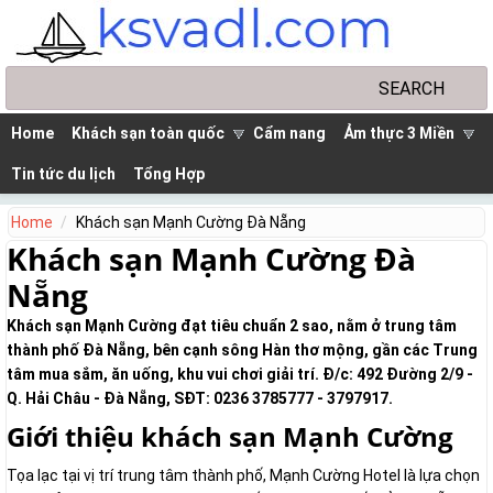
Skip to main content
Search
Search form
Home
Khách sạn toàn quốc
Cẩm nang
Ảm thực 3 Miền
Tin tức du lịch
Tổng Hợp
Home
Khách sạn Mạnh Cường Đà Nẵng
Khách sạn Mạnh Cường Đà
Nẵng
Khách sạn Mạnh Cường đạt tiêu chuẩn 2 sao, nằm ở trung tâm
thành phố Đà Nẵng, bên cạnh sông Hàn thơ mộng, gần các Trung
tâm mua sắm, ăn uống, khu vui chơi giải trí. Đ/c: 492 Đường 2/9 -
Q. Hải Châu - Đà Nẵng, SĐT: 0236 3785777 - 3797917.
Giới thiệu khách sạn Mạnh Cường
Tọa lạc tại vị trí trung tâm thành phố, Mạnh Cường Hotel là lựa chọn