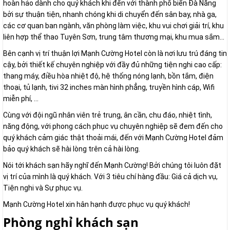
hoàn hảo dành cho quý khách khi đến với thành phố biển Đà Nẵng
bởi sự thuận tiện, nhanh chóng khi di chuyển đến sân bay, nhà ga,
các cơ quan ban ngành, văn phòng làm việc, khu vui chơi giải trí, khu
liên hợp thể thao Tuyên Sơn, trung tâm thương mại, khu mua sắm…
Bên cạnh vị trí thuận lợi Mạnh Cường Hotel còn là nơi lưu trú đáng tin
cậy, bởi thiết kế chuyên nghiệp với đầy đủ những tiện nghi cao cấp:
thang máy, điều hòa nhiệt độ, hệ thống nóng lạnh, bồn tắm, điện
thoại, tủ lạnh, tivi 32 inches màn hình phẳng, truyền hình cáp, Wifi
miễn phí, …
Cùng với đội ngũ nhân viên trẻ trung, ân cần, chu đáo, nhiệt tình,
năng động, với phong cách phục vụ chuyên nghiệp sẽ đem đến cho
quý khách cảm giác thật thoải mái, đến với Mạnh Cường Hotel đảm
bảo quý khách sẽ hài lòng trên cả hài lòng.
Nói tới khách sạn hãy nghĩ đến Mạnh Cường! Bởi chúng tôi luôn đặt
vị trí của mình là quý khách. Với 3 tiêu chí hàng đầu: Giá cả dịch vụ,
Tiện nghi và Sự phục vụ.
Mạnh Cường Hotel xin hân hạnh được phục vụ quý khách!
Phòng nghỉ khách sạn