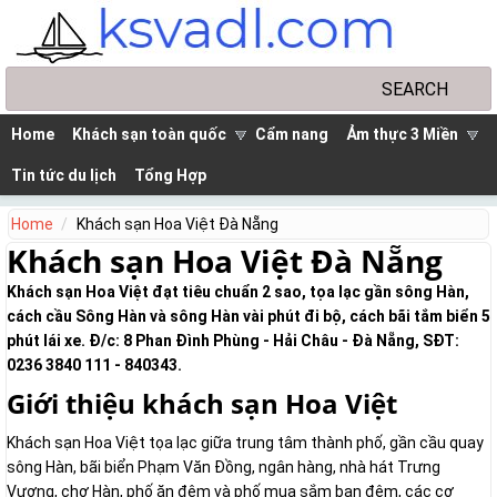
Skip to main content
Search
Search form
Home
Khách sạn toàn quốc
Cẩm nang
Ảm thực 3 Miền
Tin tức du lịch
Tổng Hợp
Home
Khách sạn Hoa Việt Đà Nẵng
Khách sạn Hoa Việt Đà Nẵng
Khách sạn Hoa Việt đạt tiêu chuẩn 2 sao, tọa lạc gần sông Hàn,
cách cầu Sông Hàn và sông Hàn vài phút đi bộ, cách bãi tắm biển 5
phút lái xe. Đ/c: 8 Phan Đình Phùng - Hải Châu - Đà Nẵng, SĐT:
0236 3840 111 - 840343.
Giới thiệu khách sạn Hoa Việt
Khách sạn Hoa Việt tọa lạc giữa trung tâm thành phố, gần cầu quay
sông Hàn, bãi biển Phạm Văn Đồng, ngân hàng, nhà hát Trưng
Vương, chợ Hàn, phố ăn đêm và phố mua sắm ban đêm, các cơ