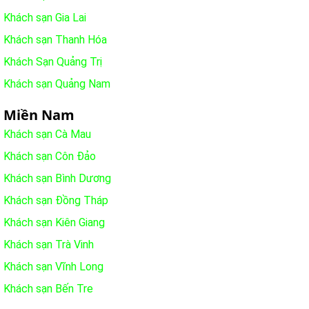
Khách sạn Gia Lai
Khách sạn Thanh Hóa
Khách Sạn Quảng Trị
Khách sạn Quảng Nam
Miền Nam
Khách sạn Cà Mau
Khách sạn Côn Đảo
Khách sạn Bình Dương
Khách sạn Đồng Tháp
Khách sạn Kiên Giang
Khách sạn Trà Vinh
Khách sạn Vĩnh Long
Khách sạn Bến Tre