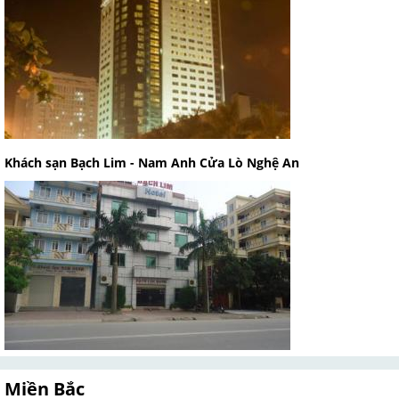
Khách sạn Bạch Lim - Nam Anh Cửa Lò Nghệ An
Miền Bắc