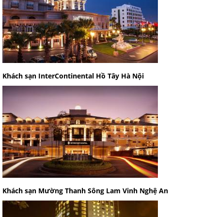
Khách sạn InterContinental Hồ Tây Hà Nội
Khách sạn Mường Thanh Sông Lam Vinh Nghệ An