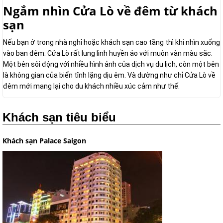
Ngắm nhìn Cửa Lò về đêm từ khách
sạn
Nếu bạn ở trong nhà nghỉ hoặc khách sạn cao tầng thì khi nhìn xuống
vào ban đêm. Cửa Lò rất lung linh huyền ảo với muôn vàn màu sắc.
Một bên sôi động với nhiều hình ảnh của dịch vụ du lịch, còn một bên
là không gian của biển tĩnh lặng dịu êm. Và dường như chỉ Cửa Lò về
đêm mới mang lại cho du khách nhiều xúc cảm như thế.
Khách sạn tiêu biểu
Khách sạn Palace Saigon