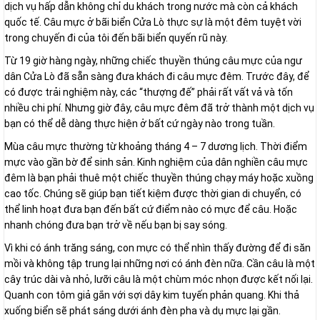
dịch vụ hấp dẫn không chỉ du khách trong nước mà còn cả khách
quốc tế. Câu mực ở bãi biển Cửa Lò thực sự là một đêm tuyệt vời
trong chuyến đi của tôi đến bãi biển quyến rũ này.
Từ 19 giờ hàng ngày, những chiếc thuyền thúng câu mực của ngư
dân Cửa Lò đã sẵn sàng đưa khách đi câu mực đêm. Trước đây, để
có được trải nghiệm này, các “thượng đế” phải rất vất vả và tốn
nhiều chi phí. Nhưng giờ đây, câu mực đêm đã trở thành một dịch vụ
bạn có thể dễ dàng thực hiện ở bất cứ ngày nào trong tuần.
Mùa câu mực thường từ khoảng tháng 4 – 7 dương lịch. Thời điểm
mực vào gần bờ để sinh sản. Kinh nghiệm của dân nghiền câu mực
đêm là bạn phải thuê một chiếc thuyền thúng chạy máy hoặc xuồng
cao tốc. Chúng sẽ giúp bạn tiết kiệm được thời gian di chuyển, có
thể linh hoạt đưa bạn đến bất cứ điểm nào có mực để câu. Hoặc
nhanh chóng đưa bạn trở về nếu bạn bị say sóng.
Vì khi có ánh trăng sáng, con mực có thể nhìn thấy đường để đi săn
mồi và không tập trung lại những nơi có ánh đèn nữa. Cần câu là một
cây trúc dài và nhỏ, lưỡi câu là một chùm móc nhọn được kết nối lại.
Quanh con tôm giả gắn với sợi dây kim tuyến phản quang. Khi thả
xuống biển sẽ phát sáng dưới ánh đèn pha và dụ mực lại gần.