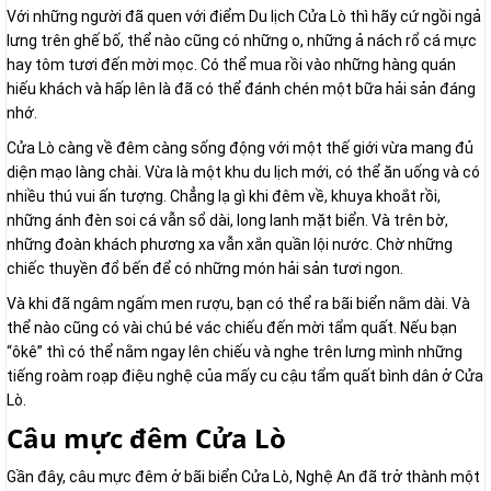
Với những người đã quen với điểm Du lịch Cửa Lò thì hãy cứ ngồi ngả
lưng trên ghế bố, thể nào cũng có những o, những ả nách rổ cá mực
hay tôm tươi đến mời mọc. Có thể mua rồi vào những hàng quán
hiếu khách và hấp lên là đã có thể đánh chén một bữa hải sản đáng
nhớ.
Cửa Lò càng về đêm càng sống động với một thế giới vừa mang đủ
diện mạo làng chài. Vừa là một khu du lịch mới, có thể ăn uống và có
nhiều thú vui ấn tượng. Chẳng lạ gì khi đêm về, khuya khoắt rồi,
những ánh đèn soi cá vẫn sổ dài, long lanh mặt biển. Và trên bờ,
những đoàn khách phương xa vẫn xắn quần lội nước. Chờ những
chiếc thuyền đổ bến để có những món hải sản tươi ngon.
Và khi đã ngâm ngấm men rượu, bạn có thể ra bãi biển nằm dài. Và
thể nào cũng có vài chú bé vác chiếu đến mời tẩm quất. Nếu bạn
“ôkê” thì có thể nằm ngay lên chiếu và nghe trên lưng mình những
tiếng roàm roạp điệu nghệ của mấy cu cậu tẩm quất bình dân ở Cửa
Lò.
Câu mực đêm Cửa Lò
Gần đây, câu mực đêm ở bãi biển Cửa Lò, Nghệ An đã trở thành một