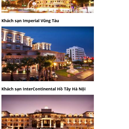
Khách sạn Imperial Vũng Tàu
Khách sạn InterContinental Hồ Tây Hà Nội