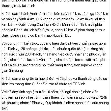
tiệc, hội họp, kết nối thông tin nhanh chóng và thuận tiện giao dịch
thương mại, tài chính.
Khách sạn Thành Vinh nằm cách bến xe Vinh 1km, cách ga tàu 1km
và sân bay Vinh 4 km. Quý khách đi về phía tây 12 km là khu di tích
Kim Liên – Quê hương Chủ Tịch Hồ Chí Minh. Cách 15 km về phía
đông là Đô thị du lịch biển Cựa Lò, cách 12 km về phía đông nam là
Quê hương và mộ cụ Đại thi hào Nguyễn Du…
Với công trình kiến trúc, quy mô hiện đại đạt tiêu chuẩn 2 sao gồm
các Dịch vụ: 20 phòng nghỉ đạt tiêu chuẩn quốc tế, hội trường hội
nghị sức chứa 200 khách, nhà hàng tiệc cưới, nhà hàng phục vụ ăn
sáng cho khách lưu trú, văn phòng cho thuê, internet wifi miễn phí ....,
Tất cả đều được trang bị nội thất sang trọng, tiện nghi và không
gian ấm cúng.
Khách sạn chúng tôi tự hào là đơn vị đã phục vụ thành công các sự
kiện lớn mang tầm Quốc tế được tổ chức tại TP Vinh.
Với bề dày kinh nghiệm trên 10 năm, đội ngũ cán bộ nhân viên
chuyên nghiệp, nhiệt tình thân thiện luôn sẵn sàng phục vụ 24/24h
với phương châm " Phục vụ Quý khách là niềm hạnh phúc của chúng
tôi".