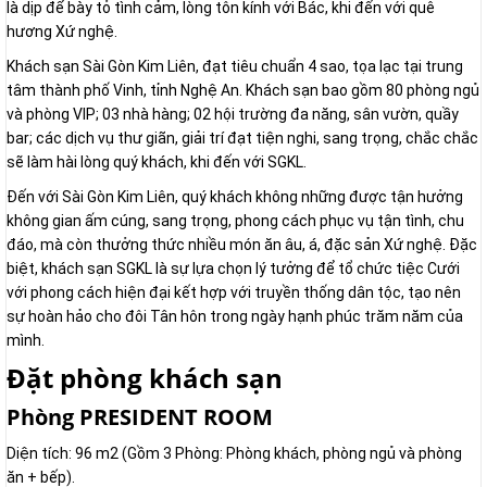
là dịp để bày tỏ tình cảm, lòng tôn kính với Bác, khi đến với quê
hương Xứ nghệ.
Khách sạn Sài Gòn Kim Liên, đạt tiêu chuẩn 4 sao, tọa lạc tại trung
tâm thành phố Vinh, tỉnh Nghệ An. Khách sạn bao gồm 80 phòng ngủ
và phòng VIP; 03 nhà hàng; 02 hội trường đa năng, sân vườn, quầy
bar; các dịch vụ thư giãn, giải trí đạt tiện nghi, sang trọng, chắc chắc
sẽ làm hài lòng quý khách, khi đến với SGKL.
Đến với Sài Gòn Kim Liên, quý khách không những được tận hưởng
không gian ấm cúng, sang trọng, phong cách phục vụ tận tình, chu
đáo, mà còn thưởng thức nhiều món ăn âu, á, đặc sản Xứ nghệ. Đặc
biệt, khách sạn SGKL là sự lựa chọn lý tưởng để tổ chức tiệc Cưới
với phong cách hiện đại kết hợp với truyền thống dân tộc, tạo nên
sự hoàn hảo cho đôi Tân hôn trong ngày hạnh phúc trăm năm của
mình.
Đặt phòng khách sạn
Phòng PRESIDENT ROOM
Diện tích: 96 m2 (Gồm 3 Phòng: Phòng khách, phòng ngủ và phòng
ăn + bếp).