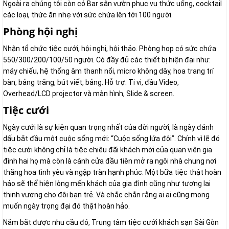
Ngoài ra chúng tôi còn có Bar sân vườn phục vụ thức uống, cocktail
các loại, thức ăn nhẹ với sức chứa lên tới 100 người.
Phòng hội nghị
Nhận tổ chức tiệc cưới, hội nghị, hội thảo. Phòng họp có sức chứa
550/300/200/100/50 người. Có đầy đủ các thiết bị hiện đại như:
máy chiếu, hệ thống âm thanh nổi, micro không dây, hoa trang trí
bàn, bảng trắng, bút viết, bảng. Hỗ trợ: Ti vi, đầu Video,
Overhead/LCD projector và màn hình, Slide & screen.
Tiệc cưới
Ngày cưới là sự kiện quan trọng nhất của đời người, là ngày đánh
dấu bắt đầu một cuộc sống mới: “Cuộc sống lứa đôi”. Chính vì lẽ đó
tiệc cưới không chỉ là tiệc chiêu đãi khách mời của quan viên gia
đình hai họ mà còn là cánh cửa đầu tiên mở ra ngôi nhà chung nơi
thăng hoa tình yêu và ngập tràn hạnh phúc. Một bữa tiệc thật hoàn
hảo sẽ thể hiện lòng mến khách của gia đình cũng như tương lai
thịnh vượng cho đôi bạn trẻ. Và chắc chắn rằng ai ai cũng mong
muốn ngày trọng đại đó thật hoàn hảo.
Nắm bắt được nhu cầu đó, Trung tâm tiệc cưới khách sạn Sài Gòn