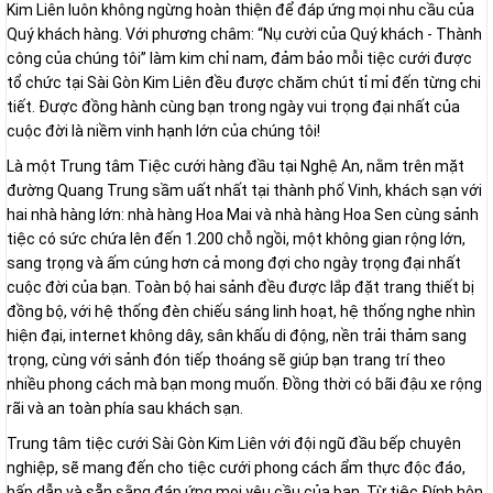
Kim Liên luôn không ngừng hoàn thiện để đáp ứng mọi nhu cầu của
Quý khách hàng. Với phương châm: “Nụ cười của Quý khách - Thành
công của chúng tôi” làm kim chỉ nam, đảm bảo mỗi tiệc cưới được
tổ chức tại Sài Gòn Kim Liên đều được chăm chút tỉ mỉ đến từng chi
tiết. Được đồng hành cùng bạn trong ngày vui trọng đại nhất của
cuộc đời là niềm vinh hạnh lớn của chúng tôi!
Là một Trung tâm Tiệc cưới hàng đầu tại Nghệ An, nằm trên mặt
đường Quang Trung sầm uất nhất tại thành phố Vinh, khách sạn với
hai nhà hàng lớn: nhà hàng Hoa Mai và nhà hàng Hoa Sen cùng sảnh
tiệc có sức chứa lên đến 1.200 chỗ ngồi, một không gian rộng lớn,
sang trọng và ấm cúng hơn cả mong đợi cho ngày trọng đại nhất
cuộc đời của bạn. Toàn bộ hai sảnh đều được lắp đặt trang thiết bị
đồng bộ, với hệ thống đèn chiếu sáng linh hoạt, hệ thống nghe nhìn
hiện đại, internet không dây, sân khấu di động, nền trải thảm sang
trọng, cùng với sảnh đón tiếp thoáng sẽ giúp bạn trang trí theo
nhiều phong cách mà bạn mong muốn. Đồng thời có bãi đậu xe rộng
rãi và an toàn phía sau khách sạn.
Trung tâm tiệc cưới Sài Gòn Kim Liên với đội ngũ đầu bếp chuyên
nghiệp, sẽ mang đến cho tiệc cưới phong cách ẩm thực độc đáo,
hấp dẫn và sẵn sằng đáp ứng mọi yêu cầu của bạn. Từ tiệc Đính hôn,