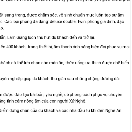
thất sang trọng, được chăm sóc, vệ sinh chuẩn mực luôn tạo sự ấm
. Các loại phòng đa dạng: deluxe double, twin, phòng gia đinh, đặc
o.
ẫn, Lam Giang luôn thu hút du khách đến và trở lại.
đến 400 khách, trang thiết bị, âm thanh ánh sáng hiện đạị phục vụ mọi
 khách có thể lựa chọn các món ăn, thức uống ưa thích được chế biến
chuyên nghiệp giúp du khách thư giãn sau những chặng đường dài
sạn được đào tạo bài bản, yêu nghề, có phong cách phục vụ chuyên
bằng tình cảm nồng ấm của con người Xứ Nghệ.
điểm dừng chân của du khách và các nhà đầu tư khi đến Nghệ An.