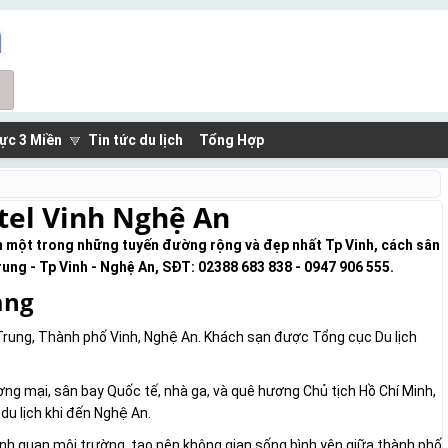
ực 3 Miền
Tin tức du lịch
Tổng Hợp
tel Vinh Nghệ An
n một trong những tuyến đường rộng và đẹp nhất Tp Vinh, cách sân
ung - Tp Vinh - Nghệ An, SĐT: 02388 683 838 - 0947 906 555.
ang
Trung, Thành phố Vinh, Nghệ An. Khách sạn được Tổng cục Du lịch
ơng mại, sân bay Quốc tế, nhà ga, và quê hương Chủ tịch Hồ Chí Minh,
du lịch khi đến Nghệ An.
cảnh quan môi trường, tạo nên không gian sống bình yên giữa thành phố