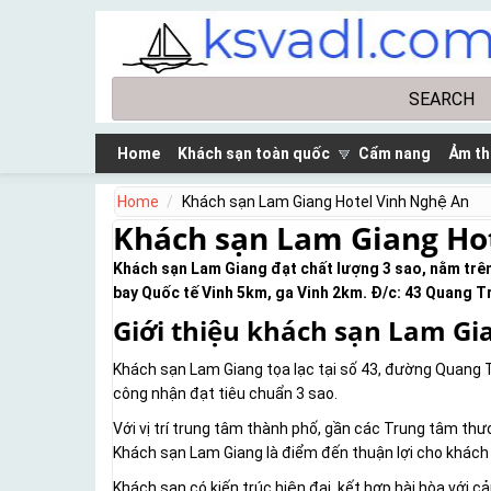
Skip to main content
Search
Search form
Home
Khách sạn toàn quốc
Cẩm nang
Ảm th
Home
Khách sạn Lam Giang Hotel Vinh Nghệ An
Khách sạn Lam Giang Ho
Khách sạn Lam Giang đạt chất lượng 3 sao, nằm trê
bay Quốc tế Vinh 5km, ga Vinh 2km. Đ/c: 43 Quang Tr
Giới thiệu khách sạn Lam Gi
Khách sạn Lam Giang tọa lạc tại số 43, đường Quang 
công nhận đạt tiêu chuẩn 3 sao.
Với vị trí trung tâm thành phố, gần các Trung tâm thư
Khách sạn Lam Giang là điểm đến thuận lợi cho khách 
Khách sạn có kiến trúc hiện đại, kết hợp hài hòa với 