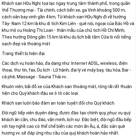
Khách sạn Hữu Nghị tọa lạc ngay trung tâm thành phố, trong quần
thể Thương mại - Tài chính; cách bến xe, ga Vinh khoảng 500 m;
cách sân bay vinh gần 4 km; Từ khách sạn Hữu Nghị đi về hướng
Tây- Nam 12 km là khu di tích Kim Liên - quê nội, ngoại của Bác Hồ và
khu mộ cụ Hoàng Thị Loan - thân mẫu của chủ tịch Hồ Chí Minh;
Theo hướng Đông gần 15 km là khu du lịch bãi tắm Cửa lò nổi tiếng
sạch đẹp và thoáng mát.
Trang thiết bị hiện đại.
Các dịch vụ hoàn hảo, đa dạng như: Internet ADSL, wireless, điện
thoại, thư tín, fax; Du lịch - Lữ hành; đại lý vé máy bay, tàu hỏa; Bar -
cà phê; Massage - Sauna Thái.vv...
Khuôn viên, bãi đỗ xe của Khách sạn thoáng mát, rộng rãi rất thuận
tiện cho Quý khách đậu xe ô tô các loại.
Khách sạn luôn bảo đảm an toàn tuyệt đối cho Quý khách.
Đội ngũ tiếp viên duyên dáng, được đào tạo chính quy, phục vụ quý
khách ân cần, chu đáo, văn minh, lịch sự. Đặc biệt, đội ngũ đầu bếp
với tay nghề cao có thể chế biến các món ăn Âu, á, đặc sản quê
hương.vv..sẽ đáp ứng nhu cầu của quý khách hoàn hảo nhất.