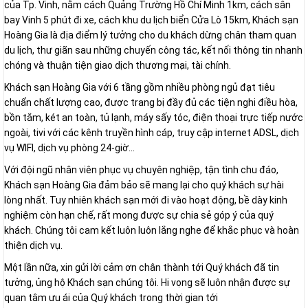
của Tp. Vinh, nằm cách Quảng Trường Hồ Chí Minh 1km, cách sân
bay Vinh 5 phút đi xe, cách khu du lịch biển Cửa Lò 15km, Khách sạn
Hoàng Gia là địa điểm lý tưởng cho du khách dừng chân tham quan
du lịch, thư giãn sau những chuyến công tác, kết nối thông tin nhanh
chóng và thuận tiện giao dịch thương mại, tài chính.
Khách sạn Hoàng Gia với 6 tầng gồm nhiều phòng ngủ đạt tiêu
chuẩn chất lượng cao, được trang bị đầy đủ các tiện nghi điều hòa,
bồn tắm, két an toàn, tủ lạnh, máy sấy tóc, điện thoại trực tiếp nước
ngoài, tivi với các kênh truyền hình cáp, truy cập internet ADSL, dịch
vụ WIFI, dịch vụ phòng 24-giờ...
Với đội ngũ nhân viên phục vụ chuyên nghiệp, tận tình chu đáo,
Khách sạn Hoàng Gia đảm bảo sẽ mang lại cho quý khách sự hài
lòng nhất. Tuy nhiên khách sạn mới đi vào hoạt động, bề dày kinh
nghiệm còn hạn chế, rất mong được sự chia sẻ góp ý của quý
khách. Chúng tôi cam kết luôn luôn lắng nghe để khắc phục và hoàn
thiện dịch vụ.
Một lần nữa, xin gửi lời cảm ơn chân thành tới Quý khách đã tin
tưởng, ủng hộ Khách sạn chúng tôi. Hi vọng sẽ luôn nhận được sự
quan tâm ưu ái của Quý khách trong thời gian tới