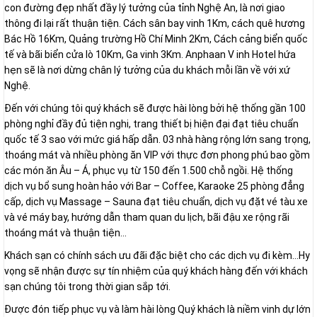
con đường đẹp nhất đầy lý tưởng của tỉnh Nghệ An, là nơi giao
thông đi lại rất thuận tiện. Cách sân bay vinh 1Km, cách quê hương
Bác Hồ 16Km, Quảng trường Hồ Chí Minh 2Km, Cách cảng biển quốc
tế và bãi biển cửa lò 10Km, Ga vinh 3Km. Anphaan V inh Hotel hứa
hẹn sẽ là nơi dừng chân lý tưởng của du khách mỗi lần về với xứ
Nghệ.
Đến với chúng tôi quý khách sẽ được hài lòng bởi hệ thống gần 100
phòng nghỉ đầy đủ tiện nghi, trang thiết bị hiện đại đạt tiêu chuẩn
quốc tế 3 sao với mức giá hấp dẫn. 03 nhà hàng rộng lớn sang trọng,
thoáng mát và nhiều phòng ăn VIP với thực đơn phong phú bao gồm
các món ăn Âu – Á, phục vụ từ 150 đến 1.500 chỗ ngồi. Hệ thống
dịch vụ bổ sung hoàn hảo với Bar – Coffee, Karaoke 25 phòng đẳng
cấp, dịch vụ Massage – Sauna đạt tiêu chuẩn, dịch vụ đặt vé tàu xe
và vé máy bay, hướng dẫn tham quan du lịch, bãi đậu xe rộng rãi
thoáng mát và thuận tiện…
Khách sạn có chính sách ưu đãi đặc biệt cho các dịch vụ đi kèm…Hy
vọng sẽ nhận được sự tín nhiệm của quý khách hàng đến với khách
sạn chúng tôi trong thời gian sắp tới.
Được đón tiếp phục vụ và làm hài lòng Quý khách là niềm vinh dự lớn