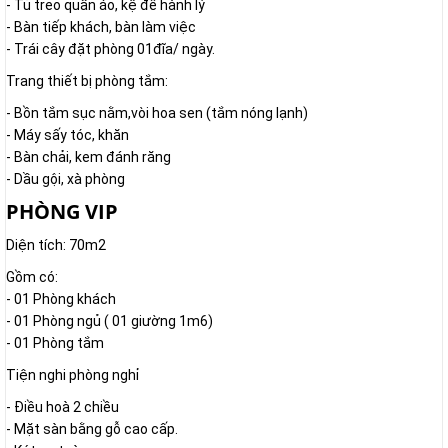
- Tủ treo quần áo, kệ để hành lý
- Bàn tiếp khách, bàn làm việc
- Trái cây đặt phòng 01đĩa/ ngày.
Trang thiết bị phòng tắm:
- Bồn tắm sục nằm,vòi hoa sen (tắm nóng lạnh)
- Máy sấy tóc, khăn
- Bàn chải, kem đánh răng
- Dầu gội, xà phòng
PHÒNG VIP
Diện tích: 70m2
Gồm có:
- 01 Phòng khách
- 01 Phòng ngủ ( 01 giường 1m6)
- 01 Phòng tắm
Tiện nghi phòng nghỉ
- Điều hoà 2 chiều
- Mặt sàn bằng gỗ cao cấp.