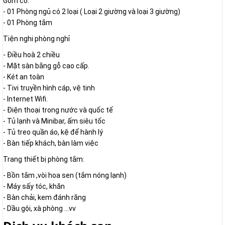
Gồm có:
- 01 Phòng ngủ có 2 loại ( Loại 2 giường và loại 3 giường)
- 01 Phòng tắm
Tiện nghi phòng nghỉ
- Điều hoà 2 chiều
- Mặt sàn bằng gỗ cao cấp.
- Két an toàn
- Tivi truyền hình cáp, vệ tinh
- Internet Wifi.
- Điện thoại trong nước và quốc tế
- Tủ lạnh và Minibar, ấm siêu tốc
- Tủ treo quần áo, kệ để hành lý
- Bàn tiếp khách, bàn làm việc
Trang thiết bị phòng tắm:
- Bồn tắm ,vòi hoa sen (tắm nóng lạnh)
- Máy sấy tóc, khăn
- Bàn chải, kem đánh răng
- Dầu gội, xà phòng ...vv