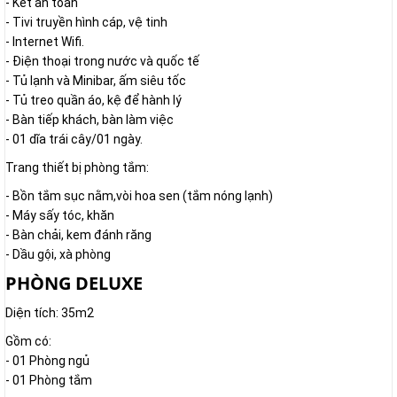
- Két an toàn
- Tivi truyền hình cáp, vệ tinh
- Internet Wifi.
- Điện thoại trong nước và quốc tế
- Tủ lạnh và Minibar, ấm siêu tốc
- Tủ treo quần áo, kệ để hành lý
- Bàn tiếp khách, bàn làm việc
- 01 dĩa trái cây/01 ngày.
Trang thiết bị phòng tắm:
- Bồn tắm sục nằm,vòi hoa sen (tắm nóng lạnh)
- Máy sấy tóc, khăn
- Bàn chải, kem đánh răng
- Dầu gội, xà phòng
PHÒNG DELUXE
Diện tích: 35m2
Gồm có:
- 01 Phòng ngủ
- 01 Phòng tắm