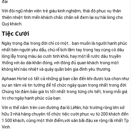
đại.
Với đội ngũ nhân viên trẻ giàu kinh nghiệm, thái độ phục vụ thân
thiện nhiệt tình mến khách chắc chắn sẽ đem lại sự hài lòng cho
Quý khách.
Tiệc Cưới
Ngày trọng đại trong đời chỉ có một… bạn muốn là người hạnh phúc
nhất bên người yêu dấu, chú rể lịch lãm tay trong tay cùng cô dâu
lộng lẫy trong màu áo cưới tinh khôi, hay một lễ rước dâu truyền
thống với áo dài khăn đóng, với đông đủ quan khách trong một
không khí náo nhiệt và quây quần bên gia đình yêu thương.
Aphaan Hotel có tất cả những gì bạn cần đến khi được lựa chọn như
sự an tâm và tin tưởng để tổ chức ngày quan trọng nhất trong đời.
Chúng tôi đảm bảo giá trị tốt nhất trong từng chi tiết, trong mỗi giá
trị cho ngày hạnh phúc của bạn.
Với vị thế nằm trên con đường đại lộ LêNin, hội trường rộng lớn sở
hữu 3 nhà hàng chuyên tổ chức tiệc cưới phục vụ từ 200 khách đến
1.500 khách, cùng một thời điểm,với sân bãi đậu xe rộng rãi nhất Tp
Vinh.