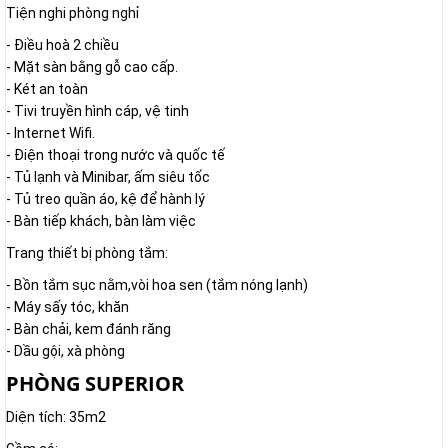
Tiện nghi phòng nghỉ
- Điều hoà 2 chiều
- Mặt sàn bằng gỗ cao cấp.
- Két an toàn
- Tivi truyền hình cáp, vệ tinh
- Internet Wifi.
- Điện thoại trong nước và quốc tế
- Tủ lạnh và Minibar, ấm siêu tốc
- Tủ treo quần áo, kệ để hành lý
- Bàn tiếp khách, bàn làm việc
Trang thiết bị phòng tắm:
- Bồn tắm sục nằm,vòi hoa sen (tắm nóng lạnh)
- Máy sấy tóc, khăn
- Bàn chải, kem đánh răng
- Dầu gội, xà phòng
PHÒNG SUPERIOR
Diện tích: 35m2