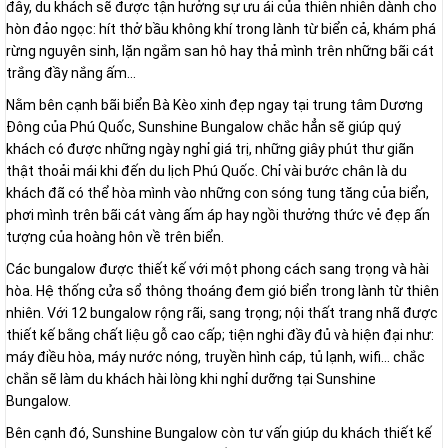
đây, du khách sẽ được tận hưởng sự ưu ái của thiên nhiên dành cho
hòn đảo ngọc: hít thở bầu không khí trong lành từ biển cả, khám phá
rừng nguyên sinh, lặn ngắm san hô hay thả mình trên những bãi cát
trắng đầy nắng ấm...
Nằm bên cạnh bãi biển Bà Kèo xinh đẹp ngay tại trung tâm Dương
Đông của Phú Quốc, Sunshine Bungalow chắc hẳn sẽ giúp quý
khách có được những ngày nghỉ giá trị, những giây phút thư giãn
thật thoải mái khi đến du lịch Phú Quốc. Chỉ vài bước chân là du
khách đã có thể hòa mình vào những con sóng tung tăng của biển,
phơi mình trên bãi cát vàng ấm áp hay ngồi thưởng thức vẻ đẹp ấn
tượng của hoàng hôn về trên biển.
Các bungalow được thiết kế với một phong cách sang trọng và hài
hòa. Hệ thống cửa sổ thông thoáng đem gió biển trong lành từ thiên
nhiên. Với 12 bungalow rộng rãi, sang trọng; nội thất trang nhã được
thiết kế bằng chất liệu gỗ cao cấp; tiện nghi đầy đủ và hiện đại như:
máy điều hòa, máy nước nóng, truyền hình cáp, tủ lạnh, wifi... chắc
chắn sẽ làm du khách hài lòng khi nghỉ dưỡng tại Sunshine
Bungalow.
Bên cạnh đó, Sunshine Bungalow còn tư vấn giúp du khách thiết kế