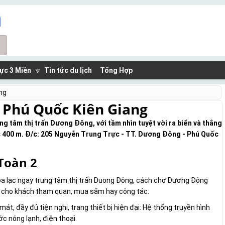
ực 3 Miền
Tin tức du lịch
Tổng Hợp
ng
 Phú Quốc Kiên Giang
g tâm thị trấn Dương Đông, với tầm nhìn tuyệt vời ra biển và thắng
c 400 m. Đ/c: 205 Nguyễn Trung Trực - TT. Dương Đông - Phú Quốc
Toàn 2
ọa lạc ngay trung tâm thị trấn Duong Đông, cách chợ Dương Đông
n cho khách tham quan, mua sắm hay công tác.
t, đầy đủ tiện nghi, trang thiết bị hiện đại: Hệ thống truyền hình
ớc nóng lạnh, điện thoại.