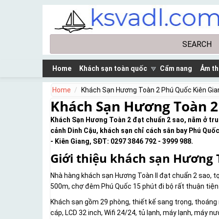
Skip to main content
Search
Search form
Home
Khách sạn toàn quốc
Cẩm nang
Ảm th
Home
Khách Sạn Hương Toàn 2 Phú Quốc Kiên Gia
Khách Sạn Hương Toàn 2
Khách Sạn Hương Toàn 2 đạt chuẩn 2 sao, nằm ở trun
cảnh Dinh Cậu, khách sạn chỉ cách sân bay Phú Quố
- Kiên Giang, SĐT: 0297 3846 792 - 3999 988.
Giới thiệu khách sạn Hương 
Nhà hàng khách sạn Hương Toàn II đạt chuẩn 2 sao, t
500m, chợ đêm Phú Quốc 15 phút đi bộ rất thuận tiệ
Khách sạn gồm 29 phòng, thiết kế sang trọng, thoáng má
cáp, LCD 32 inch, Wifi 24/24, tủ lạnh, máy lạnh, máy nư