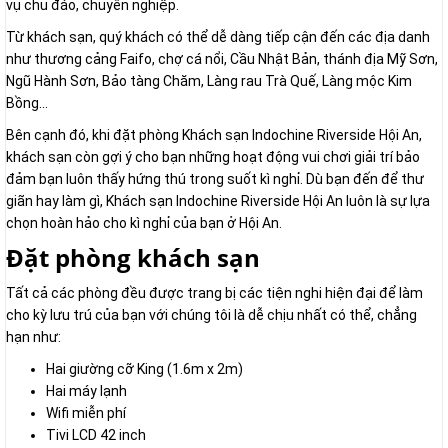
vụ chu đáo, chuyên nghiệp.
Từ khách sạn, quý khách có thể dễ dàng tiếp cận đến các địa danh
như thương cảng Faifo, chợ cá nổi, Cầu Nhật Bản, thánh địa Mỹ Sơn,
Ngũ Hành Sơn, Bảo tàng Chăm, Làng rau Trà Quế, Làng mộc Kim
Bồng...
Bên cạnh đó, khi đặt phòng Khách sạn Indochine Riverside Hội An,
khách sạn còn gợi ý cho bạn những hoạt động vui chơi giải trí bảo
đảm bạn luôn thấy hứng thú trong suốt kì nghỉ. Dù bạn đến để thư
giãn hay làm gì, Khách sạn Indochine Riverside Hội An luôn là sự lựa
chọn hoàn hảo cho kì nghỉ của bạn ở Hội An.
Đặt phòng khách sạn
Tất cả các phòng đều được trang bị các tiện nghi hiện đại để làm
cho kỳ lưu trú của bạn với chúng tôi là dễ chịu nhất có thể, chẳng
hạn như:
Hai giường cỡ King (1.6m x 2m)
Hai máy lạnh
Wifi miễn phí
Tivi LCD 42 inch