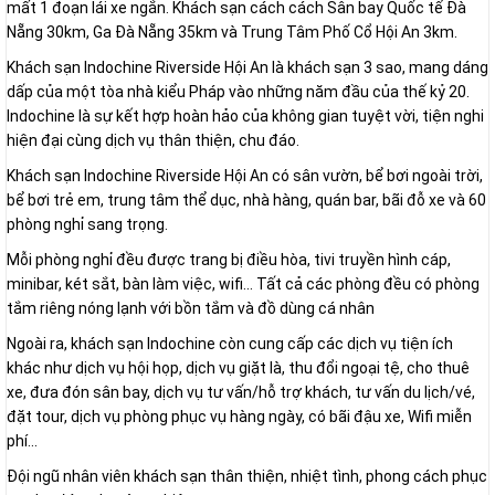
mất 1 đoạn lái xe ngắn. Khách sạn cách cách Sân bay Quốc tế Đà
Nẵng 30km, Ga Đà Nẵng 35km và Trung Tâm Phố Cổ Hội An 3km.
Khách sạn Indochine Riverside Hội An là khách sạn 3 sao, mang dáng
dấp của một tòa nhà kiểu Pháp vào những năm đầu của thế kỷ 20.
Indochine là sự kết hợp hoàn hảo của không gian tuyệt vời, tiện nghi
hiện đại cùng dịch vụ thân thiện, chu đáo.
Khách sạn Indochine Riverside Hội An có sân vườn, bể bơi ngoài trời,
bể bơi trẻ em, trung tâm thể dục, nhà hàng, quán bar, bãi đỗ xe và 60
phòng nghỉ sang trọng.
Mỗi phòng nghỉ đều được trang bị điều hòa, tivi truyền hình cáp,
minibar, két sắt, bàn làm việc, wifi... Tất cả các phòng đều có phòng
tắm riêng nóng lạnh với bồn tắm và đồ dùng cá nhân
Ngoài ra, khách sạn Indochine còn cung cấp các dịch vụ tiện ích
khác như dịch vụ hội họp, dịch vụ giặt là, thu đổi ngoại tệ, cho thuê
xe, đưa đón sân bay, dịch vụ tư vấn/hỗ trợ khách, tư vấn du lịch/vé,
đặt tour, dịch vụ phòng phục vụ hàng ngày, có bãi đậu xe, Wifi miễn
phí...
Đội ngũ nhân viên khách sạn thân thiện, nhiệt tình, phong cách phục