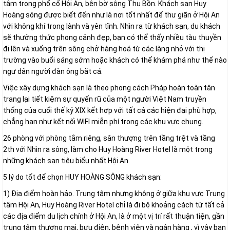
tâm trong phố cổ Hội An, bên bờ sông Thu Bồn. Khách sạn Huy
Hoàng sông được biết đến như là nơi tốt nhất để thư giãn ở Hội An
với không khí trong lành và yên tĩnh. Nhìn ra từ khách sạn, du khách
sẽ thưởng thức phong cảnh đẹp, bạn có thể thấy nhiều tàu thuyền
đi lên và xuống trên sông chở hàng hoá từ các làng nhỏ với thị
trường vào buổi sáng sớm hoặc khách có thể khám phá như thế nào
ngư dân người đàn ông bắt cá.
Việc xây dựng khách sạn là theo phong cách Pháp hoàn toàn tân
trang lại tiết kiệm sự quyến rũ của một người Việt Nam truyền
thống của cuối thế kỷ XIX kết hợp với tất cả các hiện đại phù hợp,
chẳng hạn như kết nối WIFI miễn phí trong các khu vực chung.
26 phòng với phòng tắm riêng, sân thượng trên tầng trệt và tầng
2th với Nhìn ra sông, làm cho Huy Hoàng River Hotel là một trong
những khách sạn tiêu biểu nhất Hội An.
5 lý do tốt để chọn HUY HOÀNG SÔNG khách sạn:
1) Địa điểm hoàn hảo. Trung tâm nhưng không ở giữa khu vực Trung
tâm Hội An, Huy Hoàng River Hotel chỉ là đi bộ khoảng cách từ tất cả
các địa điểm du lịch chính ở Hội An, là ở một vị trí rất thuận tiện, gần
trung tâm thương mại, bưu điện, bệnh viện và ngân hàng , vì vậy bạn