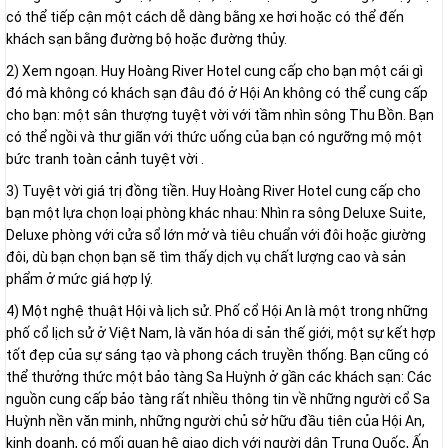
có thể tiếp cận một cách dễ dàng bằng xe hơi hoặc có thể đến
khách sạn bằng đường bộ hoặc đường thủy.
2) Xem ngoạn. Huy Hoàng River Hotel cung cấp cho bạn một cái gì
đó mà không có khách sạn đâu đó ở Hội An không có thể cung cấp
cho bạn: một sân thượng tuyệt vời với tầm nhìn sông Thu Bồn. Bạn
có thể ngồi và thư giãn với thức uống của bạn có ngưỡng mộ một
bức tranh toàn cảnh tuyệt vời .
3) Tuyệt vời giá trị đồng tiền. Huy Hoàng River Hotel cung cấp cho
bạn một lựa chọn loại phòng khác nhau: Nhìn ra sông Deluxe Suite,
Deluxe phòng với cửa sổ lớn mở và tiêu chuẩn với đôi hoặc giường
đôi, dù bạn chọn bạn sẽ tìm thấy dịch vụ chất lượng cao và sản
phẩm ở mức giá hợp lý.
4) Một nghệ thuật Hội và lịch sử. Phố cổ Hội An là một trong những
phố cổ lịch sử ở Việt Nam, là văn hóa di sản thế giới, một sự kết hợp
tốt đẹp của sự sáng tạo và phong cách truyền thống. Bạn cũng có
thể thưởng thức một bảo tàng Sa Huỳnh ở gần các khách sạn: Các
nguồn cung cấp bảo tàng rất nhiều thông tin về những người cổ Sa
Huỳnh nền văn minh, những người chủ sở hữu đầu tiên của Hội An,
kinh doanh, có mối quan hệ giao dịch với người dân Trung Quốc, Ấn