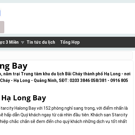
ực 3 Miền
Tin tức du lịch
Tổng Hợp
ong Bay
, nằm trại Trung tâm khu du lịch Bãi Cháy thành phố Hạ Long - nơi
 Cháy - Hạ Long - Quảng Ninh, SĐT: 0203 3846 058/381 - 0916 805
y Hạ Long Bay
tarcity Halong Bay với 152 phòng nghỉ sang trọng, với điểm nhấn là
 sẽ hấp dẫn Quý khách ngay từ cái nhìn đầu tiên. Khách sạn Starcity
nghiệp chắc chắn sẽ đem đến cho quý khách những dịch vụ tốt nhất