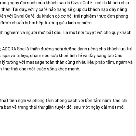
ọng ngay đại sảnh của khách sạn là Givral Café - nơi du khách chia
thân. Tại đây, với ly café hảo hạng sẽ giúp du khách nạp đầy năng
ến với Givral Café, du khách có cơ hội trải nghiệm thực đơn phong
được chuẩn bị bởi bếp trưởng giàu kinh nghiệm.
kinh nghiệm và người mới bắt đầu. Là một nơi tuyệt vời cho quý khách
y, ADORA Spa là thiên đường nghỉ dưỡng dành riêng cho khách lưu trú
spa và trị liệu, chăm sóc sức khoẻ tinh tế và đầy sáng tạo.Các
iãn lý tưởng với massage toàn thân cùng nhiều liệu pháp tắm, ngâm và
hồn thư thái cho một cuộc sống khoẻ mạnh.
ội thất tiện nghi và phòng tắm phong cách với bồn tắm nằm. Các chi
ưa bạn về trạng thái thư giãn tuyệt đối sau một ngày dài mệt mỏi.