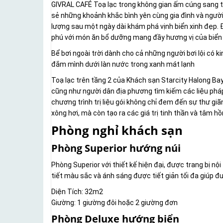
GIVRAL CAFÉ Toạ lạc trong không gian ấm cúng sang tr
sẻ những khoảnh khắc bình yên cùng gia đình và người 
lượng sau một ngày dài khám phá vịnh biển xinh đẹp. Ð
phú với món ăn bổ dưỡng mang đầy hương vị của biển 
Bể bơi ngoài trời dành cho cả những người bơi lội có 
đắm mình dưới làn nước trong xanh mát lạnh
Toạ lạc trên tầng 2 của Khách sạn Starcity Halong Ba
cũng như người dân địa phương tìm kiếm các liệu pháp 
chương trình trị liệu gói không chỉ đem đến sự thư g
xông hơi, mà còn tạo ra các giá trị tinh thần và tâm 
Phòng nghỉ khách sạn
Phòng Superior hướng núi
Phòng Superior với thiết kế hiện đại, được trang bị n
tiết màu sắc và ánh sáng được tiết giản tối đa giúp đ
Diện Tích: 32m2
Giường: 1 giường đôi hoặc 2 giường đơn
Phòng Deluxe hướng biển