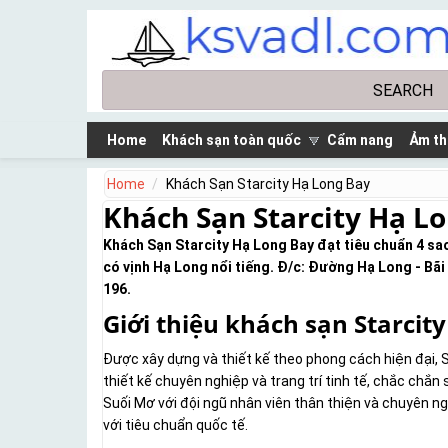
Skip to main content
Search
Search form
Home
Khách sạn toàn quốc
Cẩm nang
Ảm th
Home
Khách Sạn Starcity Hạ Long Bay
Khách Sạn Starcity Hạ L
Khách Sạn Starcity Hạ Long Bay đạt tiêu chuẩn 4 sao
có vịnh Hạ Long nổi tiếng. Đ/c: Đường Hạ Long - Bãi
196.
Giới thiệu khách sạn Starcit
Được xây dựng và thiết kế theo phong cách hiện đại, S
thiết kế chuyên nghiệp và trang trí tinh tế, chắc chắn
Suối Mơ với đội ngũ nhân viên thân thiện và chuyên 
với tiêu chuẩn quốc tế.