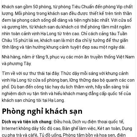
Khách sạn gồm 50 phòng, từ phòng Tiêu Chuẩn đến phòng Vip chất
lượng. Mỗi phòng trong khách sạn đều được thiết kế trên tinh thần
đem lại phong cách sống dễ dàng và tiện nghi bậc nhất. Với cửa sổ
và gương lớn, từ khách sạn du khách có thể phóng tầm mắt ngắm
nhìn toàn cảnh vịnh Hạ Long từ trên cao. Chỉ cách cảng tàu Tuần
Châu 15 phút lái xe, khách sạn là một địa chỉ lý tưởng để thư giãn
tĩnh lặng và tận hưởng khung cảnh tuyệt đẹp sau một ngày dài.
Nhà hàng, nằm ở tầng 9, phục vụ các món ăn truyền thống Việt Nam
và phương Tây.
Tìm về với sự thư thái tại đây. Thức dậy mỗi sáng với khung cảnh
vịnh Hạ Long từ cửa sổ phòng bạn, lững thững dạo bộ quanh các con
phố. Dù bạn đến công tác hay du lịch thăm vịnh, hãy sẵn sàng trải
nghiệm dịch vụ tận tình và hiếu khách mang đẳng cấp quốc tế của
khách sạn chúng tôi tại Hạ Long.
Phòng nghỉ khách sạn
Dịch vụ và tiện ích chung:
Điều hoà, Dịch vụ điện thoại quốc tế,
Internet không dây tốc độ cao, Bàn ghế làm việc, Két an toàn, Dụng
cụ pha trà và càfê, Tủ đồ uống, Phòng tắm bồn và hoa sen, điện