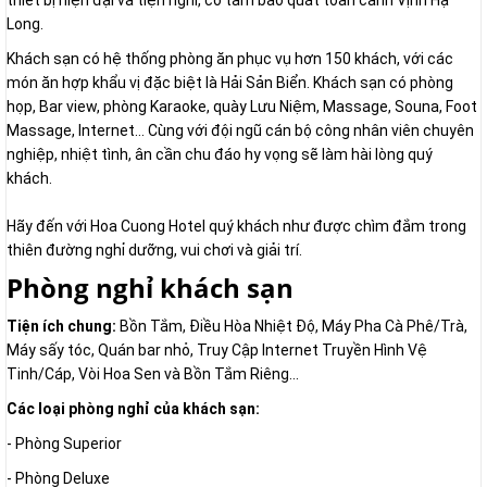
thiết bị hiện đại và tiện nghi, có tầm bao quát toàn cảnh Vịnh Hạ
Long.
Khách sạn có hệ thống phòng ăn phục vụ hơn 150 khách, với các
món ăn hợp khẩu vị đặc biệt là Hải Sản Biển. Khách sạn có phòng
họp, Bar view, phòng Karaoke, quày Lưu Niệm, Massage, Souna, Foot
Massage, Internet… Cùng với đội ngũ cán bộ công nhân viên chuyên
nghiệp, nhiệt tình, ân cần chu đáo hy vọng sẽ làm hài lòng quý
khách.
Hãy đến với Hoa Cuong Hotel quý khách như được chìm đắm trong
thiên đường nghỉ dưỡng, vui chơi và giải trí.
Phòng nghỉ khách sạn
Tiện ích chung:
Bồn Tắm, Điều Hòa Nhiệt Độ, Máy Pha Cà Phê/Trà,
Máy sấy tóc, Quán bar nhỏ, Truy Cập Internet Truyền Hình Vệ
Tinh/Cáp, Vòi Hoa Sen và Bồn Tắm Riêng...
Các loại phòng nghỉ của khách sạn:
- Phòng Superior
- Phòng Deluxe