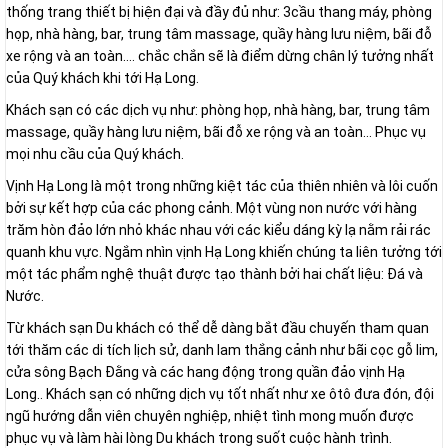
thống trang thiết bị hiện đại và đầy đủ như: 3cầu thang máy, phòng
họp, nhà hàng, bar, trung tâm massage, quầy hàng lưu niệm, bãi đỗ
xe rộng và an toàn…. chắc chắn sẽ là điểm dừng chân lý tưởng nhất
của Quý khách khi tới Hạ Long.
Khách sạn có các dịch vụ như: phòng họp, nhà hàng, bar, trung tâm
massage, quầy hàng lưu niệm, bãi đỗ xe rộng và an toàn… Phục vụ
mọi nhu cầu của Quý khách.
Vịnh Hạ Long là một trong những kiệt tác của thiên nhiên và lôi cuốn
bởi sự kết hợp của các phong cảnh. Một vùng non nước với hàng
trăm hòn đảo lớn nhỏ khác nhau với các kiểu dáng kỳ lạ nằm rải rác
quanh khu vực. Ngắm nhìn vịnh Hạ Long khiến chúng ta liên tưởng tới
một tác phẩm nghệ thuật được tạo thành bởi hai chất liệu: Đá và
Nước.
Từ khách sạn Du khách có thể dễ dàng bắt đầu chuyến tham quan
tới thăm các di tích lịch sử, danh lam thắng cảnh như bãi cọc gỗ lim,
cửa sông Bạch Đằng và các hang động trong quần đảo vịnh Hạ
Long.. Khách sạn có những dịch vụ tốt nhất như xe ôtô đưa đón, đội
ngũ hướng dẫn viên chuyên nghiệp, nhiệt tình mong muốn được
phục vụ và làm hài lòng Du khách trong suốt cuộc hành trình.