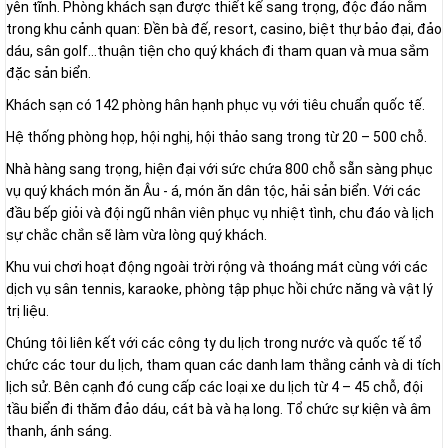
yên tĩnh. Phòng khách sạn được thiết kế sang trọng, độc đáo nằm
trong khu cảnh quan: Đền bà đế, resort, casino, biệt thự bảo đại, đảo
dáu, sân golf…thuận tiện cho quý khách đi tham quan và mua sắm
đặc sản biển.
Khách sạn có 142 phòng hân hạnh phục vụ với tiêu chuẩn quốc tế.
Hệ thống phòng họp, hội nghị, hội thảo sang trong từ 20 – 500 chỗ.
Nhà hàng sang trọng, hiện đại với sức chứa 800 chỗ sẵn sàng phục
vụ quý khách món ăn Âu - á, món ăn dân tộc, hải sản biển. Với các
đầu bếp giỏi và đội ngũ nhân viên phục vụ nhiệt tình, chu đáo và lịch
sự chắc chắn sẽ làm vừa lòng quý khách.
Khu vui chơi hoạt động ngoài trời rộng và thoáng mát cùng với các
dịch vụ sân tennis, karaoke, phòng tập phục hồi chức năng và vật lý
trị liệu.
Chúng tôi liên kết với các công ty du lịch trong nước và quốc tế tổ
chức các tour du lịch, tham quan các danh lam thắng cảnh và di tích
lịch sử. Bên cạnh đó cung cấp các loại xe du lịch từ 4 – 45 chỗ, đội
tầu biển đi thăm đảo dáu, cát bà và hạ long. Tổ chức sự kiện và âm
thanh, ánh sáng.