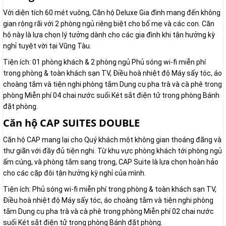
Với diện tích 60 mét vuông, Căn hộ Deluxe Gia đình mang đến không
gian rộng rãi với 2 phòng ngủ riêng biệt cho bố mẹ và các con. Căn
hộ này là lựa chọn lý tưởng dành cho các gia đình khi tận hưởng kỳ
nghỉ tuyệt vời tại Vũng Tàu.
Tiện ích: 01 phòng khách & 2 phòng ngủ Phủ sóng wi-fi miễn phí
trong phòng & toàn khách sạn TV, Điều hoà nhiệt độ Máy sấy tóc, áo
choàng tắm và tiện nghi phòng tắm Dụng cụ pha trà và cà phê trong
phòng Miễn phí 04 chai nước suối Két sắt điện tử trong phòng Bánh
đặt phòng.
Căn hộ CAP SUITES DOUBLE
Căn hộ CAP mang lại cho Quý khách một không gian thoáng đãng và
thư giãn với đầy đủ tiện nghi. Từ khu vực phòng khách tới phòng ngủ
ấm cúng, và phòng tắm sang trọng, CAP Suite là lựa chọn hoàn hảo
cho các cặp đôi tận hưởng kỳ nghỉ của mình.
Tiện ích: Phủ sóng wi-fi miễn phí trong phòng & toàn khách sạn TV,
Điều hoà nhiệt độ Máy sấy tóc, áo choàng tắm và tiện nghi phòng
tắm Dụng cụ pha trà và cà phê trong phòng Miễn phí 02 chai nước
suối Két sắt điện tử trong phòng Bánh đặt phòng.