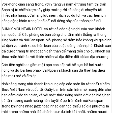
Với không gian sang trọng, với 9 tầng và nằm ở trung tâm thị trấn
Sapa, vị trí chiến lược này giúp mọi người dễ dàng đi chuyển tới
nhiều nhà hàng, cửa hàng lưu niệm, dịch vụ du lịch và các tiện ích
công cộng khác trong "phố cổ" nổi tiếng này của thành phố núi.
SUNNY MOUNTAIN HOTEL có tất cả các tiện nghi của một khách
sạn quốc tế. Các phòng có ban công cho tầm nhìn thẳng ra thung
lũng Violet và Núi Fansipan. Mỗi phòng sẽ đảm bảo không khí gia đình
và dịch vụ tránh xa sự hỗn loạn của cuộc sống thành phố. Khách sạn
đã được trang trí một cách cẩn thận để mang đến cho du khách sự
thỏa mãn hài hòa với thiên nhiên và địa điểm đồi bộ lạc địa phương.
Các tiện nghi bao gồm một spa cao cấp với bể sục, hồ bơi nước
nóng và đủ loại liệu pháp. Và Ngoài ra khách sạn đã thiết lập điều
hòa mát mẻ và ấm áp.
Nhà hàng trong nhà thanh lịch cung cấp các món ăn tốt nhất từ ​​ẩm
thực Việt Nam và quốc tế. Quầy bar trên sân hiên mở mang đến cho
bạn cảm giác thư giãn, và với một thức uống nhiệt đới đặc biệt, bạn
sẽ tận hưởng cảnh hoàng hôn tuyệt đẹp trên đỉnh núi Fansipan
trong khi nghe nhạc jazz hoặc nhạc dân tộc thiểu số địa phương. là
một trong những nhà điều hành tour du lịch tốt nhất, những người