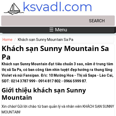
Skip to main content
Search
Search form
☰ Menu
Home
Khách sạn Sunny Mountain Sa Pa
Khách sạn Sunny Mountain Sa
Pa
Khách sạn Sunny Mountain đạt tiêu chuẩn 3 sao, nằm ở trung tâm
thị xã Sa Pa, có ban công tầm nhìn tuyệt đẹp hướng ra thung lũng
Violet và núi Fansipan. Đ/c: 10 Mường Hoa - Thị xã Sapa - Lào Cai,
SĐT: 0214 3787 999 - 0914 817 802 - 0966 5999 87.
Giới thiệu khách sạn Sunny
Mountain
Xin chào! Gửi lời chào từ ban quản lý và nhân viên KHÁCH SẠN SUNNY
MOUNTAIN!