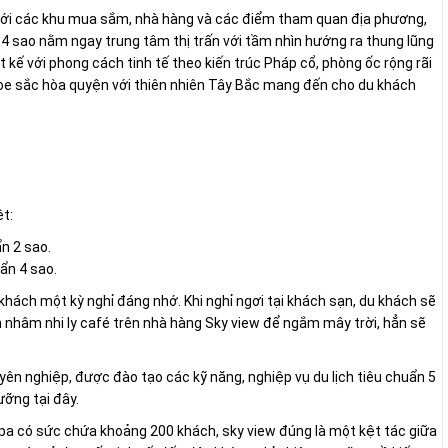
ện với các khu mua sắm, nhà hàng và các điểm tham quan địa phương,
4 sao nằm ngay trung tâm thị trấn với tầm nhìn hướng ra thung lũng
kế với phong cách tinh tế theo kiến trúc Pháp cổ, phòng ốc rộng rãi
hoe sắc hòa quyện với thiên nhiên Tây Bắc mang đến cho du khách
t:
ẩn 2 sao.
ẩn 4 sao.
khách một kỳ nghỉ đáng nhớ. Khi nghỉ ngơi tại khách sạn, du khách sẽ
 nhâm nhi ly café trên nhà hàng Sky view để ngắm mây trời, hẳn sẽ
ên nghiệp, được đào tạo các kỹ năng, nghiệp vụ du lịch tiêu chuẩn 5
ưỡng tại đây.
pa có sức chứa khoảng 200 khách, sky view đúng là một kệt tác giữa