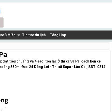
ực 3 Miền
Tin tức du lịch
Tổng Hợp
Pa
ạt tiêu chuẩn 2 và 4 sao, tọa lạc ở thị xã Sa Pa, cách bến xe
oảng 350m. Đ/c: 24 Đồng Lợi - Thị xã Sapa - Lào Cai, SĐT: 0214
ong
apa!