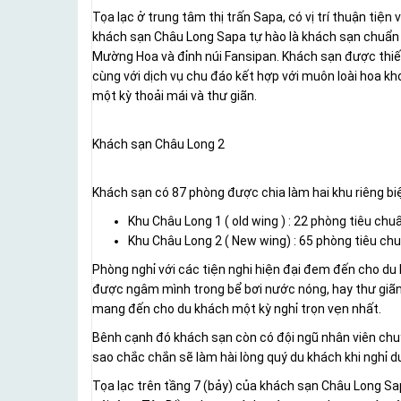
Tọa lạc ở trung tâm thị trấn Sapa, có vị trí thuận ti
khách sạn Châu Long Sapa tự hào là khách sạn chuẩn 
Mường Hoa và đỉnh núi Fansipan. Khách sạn được thiết 
cùng với dịch vụ chu đáo kết hợp với muôn loài hoa k
một kỳ thoải mái và thư giãn.
Khách sạn Châu Long 2
Khách sạn có 87 phòng được chia làm hai khu riêng biệ
Khu Châu Long 1 ( old wing ) : 22 phòng tiêu chu
Khu Châu Long 2 ( New wing) : 65 phòng tiêu chu
Phòng nghỉ với các tiện nghi hiện đại đem đến cho du 
được ngâm mình trong bể bơi nước nóng, hay thư giãn
mang đến cho du khách một kỳ nghỉ trọn vẹn nhất.
Bênh cạnh đó khách sạn còn có đội ngũ nhân viên chuy
sao chắc chắn sẽ làm hài lòng quý du khách khi nghỉ d
Tọa lạc trên tầng 7 (bảy) của khách sạn Châu Long Sa