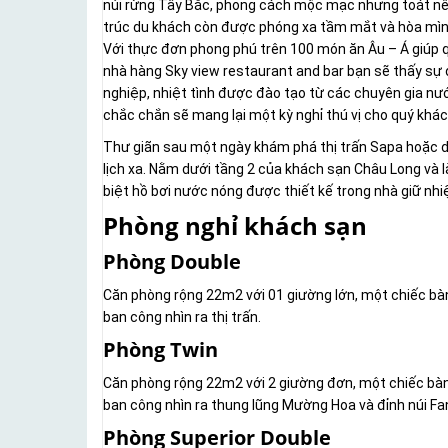
núi rừng Tây Bắc, phong cách mộc mạc nhưng toát nên
trúc du khách còn được phóng xa tầm mắt và hòa mìn
Với thực đơn phong phú trên 100 món ăn Âu – Á giúp 
nhà hàng Sky view restaurant and bar bạn sẽ thấy sự 
nghiệp, nhiệt tình được đào tạo từ các chuyên gia nư
chắc chắn sẽ mang lại một kỳ nghỉ thú vị cho quý khác
Thư giãn sau một ngày khám phá thị trấn Sapa hoặc d
lịch xa. Nằm dưới tầng 2 của khách sạn Châu Long và l
biệt hồ bơi nước nóng được thiết kế trong nhà giữ nhi
Phòng nghỉ khách sạn
Phòng Double
Căn phòng rộng 22m2 với 01 giường lớn, một chiếc bàn
ban công nhìn ra thị trấn.
Phòng Twin
Căn phòng rộng 22m2 với 2 giường đơn, một chiếc bàn
ban công nhìn ra thung lũng Mường Hoa và đỉnh núi Fa
Phòng Superior Double