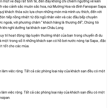
 một vẻ đẹp rất tinh tế, đến đây không chỉ chiêm ngưỡng về kiến
h vào cảnh sắc muôn sắc hoa, núi Mường Hoa và đỉnh Fansipan Sapa.
quý khách thỏa sức lựa chọn những món mà mình ưu thích, đến với
đón tiếp nồng nhiệt từ đội ngũ nhân viên và các đầu bếp chuyên
ớc ngoài, với phương châm ” khách hàng là thượng đế”, Chúng tôi
h khi nghỉ dưỡng tại khách sạn Châu Long.
uy trì hoạt động tập luyện thường nhật của bạn trong chuyến đi du
à một trong số ít những khách sạn có hồ bơi nước nóng tại Sapa , đặc
ệt tốt cho các mùa.
 làm việc rộng. Tất cả các phòng loại này của khách sạn đều có một
 làm việc rộng. Tất cả các phòng loại này của khách sạn đều có một
nsipan.