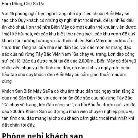
Hàm Rồng, Chợ Sa Pa.
Với 46 phòng nghỉ tiện nghi trang nhã đạt tiêu chuẩn Biển Mây sẽ
tạo cho Quý khách có những kỳ nghỉ thật thoải mái, để lại nhiều dấu
ấn khó phai. Hơn thế nữa Biển Mây có một quần thể khuân viên được
thiết kế hài hoà, với các khu biệt thự riêng biệt, các khu vườn để quý
khách tận hưởng hương vị của thiên nhiên. Biển Mây còn có khu ẩm
thực trên tầng hai của nhà sàn dân tộc, với các món ăn mang đặc
sắc của núi rừng Tây Bắc Việt Nam "Gà chạy vũ trang, Lợn dào công
sự" cá Hồi Bắc âu được nuôi tại độ cao 2.000m... Biển Mây có đội ngũ
nhân viên phục vụ tận tình chu đáo, có các dịch vụ ngày một hoàn
hảo tạo cho quý khách đến Biển Mây có cảm giác thoải mái, ấm
cúng.
Khách Sạn Biển Mây SaPa có khu ẩm thực dân tộc ngay trên tầng 2
của nhà Sàn Dân tộc với các món ăn đặc sắc của núi rừng Tây Bắc
"Gà chạy vũ trang , lơn đào công sự ", cá hồi Bắc Âu được nuôi với độ
cao 2000m. Khách Sạn có đội ngũ nhân viên chuyên nghiêp phục vụ
tân tình chu đáo mang lại cho du khách cảm giác thoải mái nhất khi
đặt chân tới đây.
Phòng nghỉ khách sạn