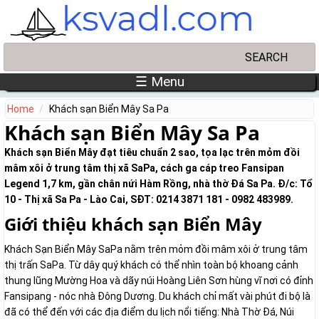
Skip to main content
Search
Search form
☰ Menu
Home
Khách sạn Biển Mây Sa Pa
Khách sạn Biển Mây Sa Pa
Khách sạn Biển Mây đạt tiêu chuẩn 2 sao, tọa lạc trên mỏm đồi
mâm xôi ở trung tâm thị xã SaPa, cách ga cáp treo Fansipan
Legend 1,7 km, gần chân nứi Hàm Rồng, nhà thờ Đá Sa Pa. Đ/c: Tổ
10 - Thị xã Sa Pa - Lào Cai, SĐT: 0214 3871 181 - 0982 483989.
Giới thiệu khách sạn Biển Mây
Khách Sạn Biển Mây SaPa nằm trên mỏm đồi mâm xôi ở trung tâm
thị trấn SaPa. Từ dây quý khách có thể nhìn toàn bộ khoang cảnh
thung lũng Mường Hoa và dãy núi Hoàng Liên Sơn hùng vĩ nơi có đỉnh
Fansipang - nóc nhà Đông Dương. Du khách chỉ mất vài phút đi bộ là
đã có thể đến với các địa điểm du lịch nổi tiếng: Nhà Thờ Đá, Núi