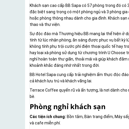
Khách sạn cao cấp BB Sapa có 57 phòng trong đó có 3
đặc biệt sang trọng có một phòng ngủ và 3 phòng gia 
hoặc phòng thông nhau dành cho gia đình. Khách sạn c
thao và thư viện.
Sự độc đáo mà Thương hiệu BB mang lại thể hiện ở dị
tính từ lúc nhận phòng; ăn sáng được phục vụ bất kỳ lú
không tính phụ trội cước phí điện thoại quốc tế hay tr
hay loại xà phòng sử dụng từ chương trình U Choose 
nghỉ hoàn toàn thư giãn, thoải mái và giúp khách đắ
khoảnh khắc đáng nhớ nhất trong đời.
BB Hotel Sapa cung cấp trải nghiệm ẩm thực độc đáo 
cả khách lưu trú và khách vãng lai.
Terrace Coffee quyến rũ và ấn tượng, là nơi dành cho
bè.
Phòng nghỉ khách sạn
Các tiện ích chung:
Bồn tắm, Bàn trang điểm, Máy sấy t
và cafe miễn phí.