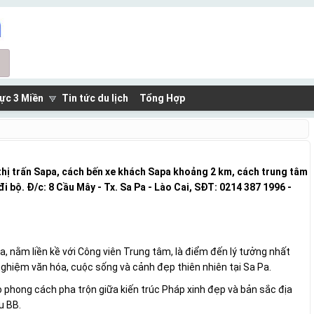
ực 3 Miền
Tin tức du lịch
Tổng Hợp
 thị trấn Sapa, cách bến xe khách Sapa khoảng 2 km, cách trung tâm
đi bộ. Đ/c: 8 Cầu Mây - Tx. Sa Pa - Lào Cai, SĐT: 0214 387 1996 -
a
a, nằm liền kề với Công viên Trung tâm, là điểm đến lý tưởng nhất
nghiệm văn hóa, cuộc sống và cảnh đẹp thiên nhiên tại Sa Pa.
o phong cách pha trộn giữa kiến trúc Pháp xinh đẹp và bản sắc địa
u BB.