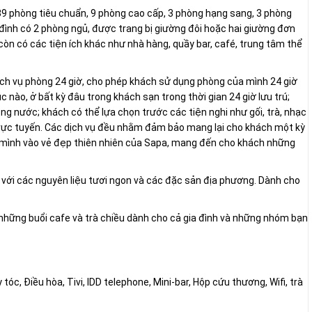
9 phòng tiêu chuẩn, 9 phòng cao cấp, 3 phòng hạng sang, 3 phòng
đình có 2 phòng ngủ, được trang bị giường đôi hoặc hai giường đơn
òn có các tiện ích khác như nhà hàng, quầy bar, café, trung tâm thể
ch vụ phòng 24 giờ, cho phép khách sử dụng phòng của mình 24 giờ
c nào, ở bất kỳ đâu trong khách sạn trong thời gian 24 giờ lưu trú;
ong nước; khách có thể lựa chọn trước các tiện nghi như gối, trà, nhạc
trực tuyến. Các dịch vụ đều nhằm đảm bảo mang lại cho khách một kỳ
m mình vào vẻ đẹp thiên nhiên của Sapa, mang đến cho khách những
với các nguyên liệu tươi ngon và các đặc sản địa phương. Dành cho
 những buổi cafe và trà chiều dành cho cả gia đình và những nhóm bạn
óc, Điều hòa, Tivi, IDD telephone, Mini-bar, Hộp cứu thương, Wifi, trà