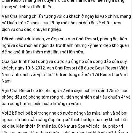
Chài Resort mang nét quyến rũ cổ điển hài hoà với tiện nghi sang
trọng và dịch vụ thân thiện.
Vạn Chài không chỉ ấn tượng với du khách ở ngay lối vào chính, mang
nét kiến trúc Colonial của Pháp mà còn ghi dấu ấn về chất lượng
dịch vụ chu đáo, chuyên nghiệp.
Đối với nhiều du khách, vẻ đẹp của Vạn Chài Resort, phòng ốc, tiện
nghi và các món ăn ngon đã trở thành những kỷ niệm đẹp khó quên
để họ ghé thăm thêm một lần, một lần nữa.
Qua quá trình hoạt động và được sự ủng hộ của đông đảo của quý
khách, ngày 10-6-2012, Vạn Chài Resort đã được Best Resort Việt
Nam vinh danh với vị trí thứ 16 trên tổng số hơn 178 Resort tại Việt
Nam.
Vạn Chài Resort có 82 phòng và 2 villa diện tích lên đến 125m2, các
phòng đều có phòng tắm rộng rãi, tiện nghi hiện đại tiêu chuẩn 4* và
ban công hướng biển hoặc hướng ra vườn.
Với 2 bể bơi: bể bơi trong nhà có nước nóng vào mùa lạnh và bể bơi
ngoài trời luôn sẵn sàng đáp ứng sở thích bơi lội của quý khách bất
kể điều kiện thời tiết thế nào. Cỏ Nature Spa với các liệu pháp trị
liệu, massage, tắm thảo dược,… phòng xông hơi khô và ướt, bể sục