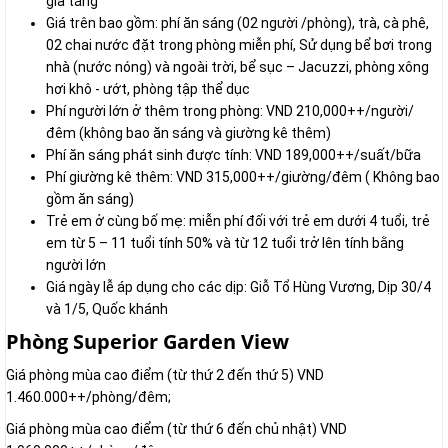
gia tăng
Giá trên bao gồm: phí ăn sáng (02 người /phòng), trà, cà phê,
02 chai nước đặt trong phòng miễn phí, Sử dụng bể bơi trong
nhà (nước nóng) và ngoài trời, bể sục – Jacuzzi, phòng xông
hơi khô - ướt, phòng tập thể dục
Phí người lớn ở thêm trong phòng: VND 210,000++/người/
đêm (không bao ăn sáng và giường kê thêm)
Phí ăn sáng phát sinh được tính: VND 189,000++/suất/bữa
Phí giường kê thêm: VND 315,000++/giường/đêm ( Không bao
gồm ăn sáng)
Trẻ em ở cùng bố mẹ: miễn phí đối với trẻ em dưới 4 tuổi, trẻ
em từ 5 – 11 tuổi tính 50% và từ 12 tuổi trở lên tính bằng
người lớn
Giá ngày lễ áp dụng cho các dịp: Giỗ Tổ Hùng Vương, Dịp 30/4
và 1/5, Quốc khánh
Phòng Superior Garden View
Giá phòng mùa cao điểm (từ thứ 2 đến thứ 5) VND
1.460.000++/phòng/đêm;
Giá phòng mùa cao điểm (từ thứ 6 đến chủ nhật) VND