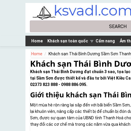
Skip to main content
Search
Search form
Home
Khách sạn toàn quốc
Cẩm nang
Ảm th
Home
Khách sạn Thái Bình Dương Sầm Sơn Than
Khách sạn Thái Bình Dư
Khách sạn Thái Bình Dương đạt chuẩn 3 sao, tọa lạc t
tại Sầm Sơn được thiết kế và đầu tư bởi Việt Kiều Ca
02373 823 888 - 0988 886 095.
Giới thiệu khách sạn Thái B
Một mùa hè rộn ràng lại sắp đến với bãi biển Sầm Sơn,
lại khuôn viên, nâng cấp các thiết bị để chuẩn bị đón
Sơn, được sự quan tâm của UBND tỉnh Thanh Hoá cho b
thay đổi các cơ chế mà trong các năm vừa qua khách du