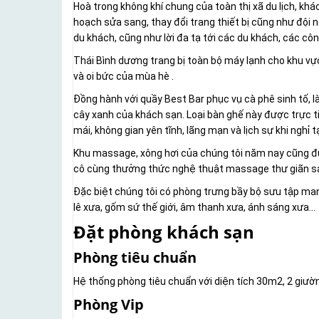
Hoà trong không khí chung của toàn thị xã du lịch, kh
hoạch sửa sang, thay đổi trang thiết bị cũng như đội
du khách, cũng như lời đa tạ tới các du khách, các côn
Thái Bình dương trang bị toàn bộ máy lạnh cho khu vự
và oi bức của mùa hè .
Đồng hành với quầy Best Bar phục vụ cà phê sinh tố, l
cây xanh của khách sạn. Loại bàn ghế này được trực t
mái, không gian yên tĩnh, lãng mạn và lịch sự khi nghỉ
Khu massage, xông hơi của chúng tôi năm nay cũng đượ
cô cùng thưởng thức nghệ thuật massage thư giãn s
Đặc biệt chúng tôi có phòng trưng bầy bộ sưu tập man
lê xưa, gốm sứ thế giới, âm thanh xưa, ánh sáng xưa…
Đặt phòng khách sạn
Phòng tiêu chuẩn
Hệ thống phòng tiêu chuẩn với diện tích 30m2, 2 giường
Phòng Vip