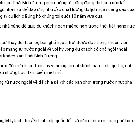
ách sạn Thái Bình Dương của chúng tôi cũng đang thi hành các kế
 ngũ nhân sự để đáp ứng nhu cầu chất lượng du lịch ngày càng cao của
g ty du lịch đã ủng hộ chúng tôi suốt 10 năm vừa qua.
c nhà hàng để giúp du khách ngon miệng hơn trong thời tiết nóng nực
à sự thay đổi toàn bộ bàn ghế ngoài trời được đặt trong khuôn viên
iếp mang từ nước ngoài về với hy vọng du khách có chỗ ngồi thoải
 tại Khách sạn Thái Bình Dương.
c đổi mới hoàn toàn, hy vọng ngoài quí khách nam, các quí bà, quí
au những buổi tắm biển mệt mỏi.
g từ nước ngoài về để chia sẻ với các bạn chơi trong nước như: pha
, Máy lạnh, truyền hình cáp quốc tế... và các dịch vụ cơ bản phù hợp.