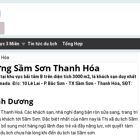
ực 3 Miền
Tin tức du lịch
Tổng Hợp
h Hóa
ơng Sầm Sơn Thanh Hóa
ại khu vực bãi tắm B trên diện tích 3000 m2, là khách sạn duy nhất
nada. Đ/c: 10 Lê Lai - P. Bắc Sơn - TX Sầm Sơn - Thanh Hóa, SĐT:
ình Dương
 Thanh Hoá. Các khách sạn, nhà nghỉ đang bận rộn sửa sang, trang trí
 du khách tới Sầm Sơn. Đặc biệt nhất của năm nay là Thị xã du lịch Sầm
ổ sung một hàng ngũ lãnh đạo trẻ và đầy năng lực, với quyết tâm
 lịch chưa hài lòng khi đến du lịch tại Sầm sơn.