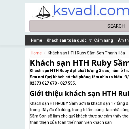
Skip to main content
Search
Search form
Home
Khách sạn toàn quốc
Cẩm nang
Ảm th
Home
Khách sạn HTH Ruby Sầm Sơn Thanh Hóa
Khách sạn HTH Ruby Sầ
Khách sạn HTH Ruby đạt chất lượng 3 sao, nằm ở trun
Sơn nơi Quý khách có thể phóng tầm nhìn ra biển. Đ
02373 827 678 - 827 555.
Giới thiệu khách sạn HTH Ru
Khách sạn HTHRUBY Sầm Sơn là khách sạn 17 tầng đạt
trọng, đầy đủ đồ dùng, trang trí ấm cúng, tao nhã cù
Sầm Sơn sẽ làm cho quý khách thực sự cảm thấy thoải 
thân thiện của toàn thể nhân viên khách sạn.