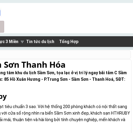
ực 3 Miền
Tin tức du lịch
Tổng Hợp
m Sơn Thanh Hóa
g tâm khu du lịch Sầm Sơn, tọa lạc ở vị trí lý ngay bãi tắm C Sầm
/c: 85 Hồ Xuân Hương - P.Trung Sơn - Sầm Sơn - Thanh Hoá, SĐT:
by
 tiêu chuẩn 3 sao. Với hệ thống 200 phòng khách có nội thất sang
ng với cửa sổ rộng nhìn ra biển Sầm Sơn xinh đẹp, khách sạn HTHRUBY
mái, thuận tiện và hài lòng bởi tính chuyên nghiệp, mến khách và