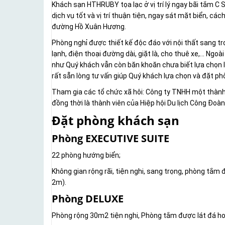
Khách sạn HTHRUBY tọa lạc ở vị trí lý ngay bãi tắm C 
dịch vụ tốt và vị trí thuận tiện, ngay sát mặt biển, c
đường Hồ Xuân Hương.
Phòng nghỉ được thiết kế độc đáo với nội thất sang tr
lạnh, điện thoại đường dài, giặt là, cho thuê xe,… Ngo
như Quý khách vẫn còn băn khoăn chưa biết lựa chọn l
rất sẵn lòng tư vấn giúp Quý khách lựa chọn và đặt ph
Tham gia các tổ chức xã hôi: Công ty TNHH một thành v
đồng thời là thành viên của Hiệp hội Du lịch Công Đoà
Đặt phòng khách sạn
Phòng EXECUTIVE SUITE
22 phòng hướng biển;
Không gian rộng rãi, tiện nghi, sang trọng, phòng tắm
2m).
Phòng DELUXE
Phòng rộng 30m2 tiện nghi, Phòng tắm được lát đá hoa