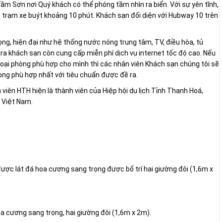
Sầm Sơn nơi Quý khách có thể phóng tầm nhìn ra biển. Với sự yên tĩnh,
ách trạm xe buýt khoảng 10 phút. Khách sạn đối diện với Hubway 10 trên
ọng, hiện đại như hệ thống nước nóng trung tâm, TV, điều hòa, tủ
ài ra khách sạn còn cung cấp miễn phí dịch vụ internet tốc độ cao. Nếu
oại phòng phù hợp cho mình thì các nhân viên Khách sạn chúng tôi sẽ
òng phù hợp nhất với tiêu chuẩn được đề ra.
iên HTH hiện là thành viên của Hiệp hội du lịch Tỉnh Thanh Hoá,
n Việt Nam.
 được lát đá hoa cương sang trọng được bố trí hai giường đôi (1,6m x
 cương sang trọng, hai giường đôi (1,6m x 2m).