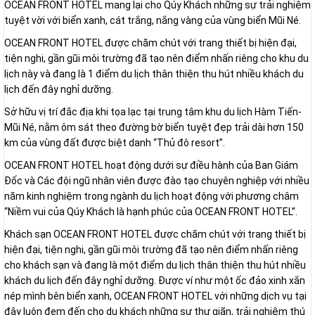
OCEAN FRONT HOTEL mang lại cho Qúy Khách những sự trải nghiệm
tuyệt vời với biển xanh, cát trắng, nắng vàng của vùng biển Mũi Né.
OCEAN FRONT HOTEL được chăm chút với trang thiết bị hiện đại,
tiện nghi, gần gũi môi trường đã tạo nên điểm nhấn riêng cho khu du
lịch này và đang là 1 điểm du lịch thân thiện thu hút nhiều khách du
lịch đến đây nghỉ dưỡng.
Sở hữu vị trí đắc địa khi tọa lạc tại trung tâm khu du lịch Hàm Tiến-
Mũi Né, nằm ôm sát theo đường bờ biển tuyệt đẹp trải dài hơn 150
km của vùng đất được biệt danh “Thủ đô resort”.
OCEAN FRONT HOTEL hoạt động dưới sự điều hành của Ban Giám
Đốc và Các đội ngũ nhân viên được đào tạo chuyên nghiệp với nhiều
năm kinh nghiệm trong ngành du lịch hoạt động với phương châm
“Niềm vui của Qúy Khách là hạnh phúc của OCEAN FRONT HOTEL”.
Khách sạn OCEAN FRONT HOTEL được chăm chút với trang thiết bị
hiện đại, tiện nghi, gần gũi môi trường đã tạo nên điểm nhấn riêng
cho khách sạn và đang là một điểm du lịch thân thiện thu hút nhiều
khách du lịch đến đây nghỉ dưỡng. Được ví như một ốc đảo xinh xắn
nép mình bên biển xanh, OCEAN FRONT HOTEL với những dịch vụ tại
đây luôn đem đến cho du khách những sự thư giãn, trải nghiệm thú