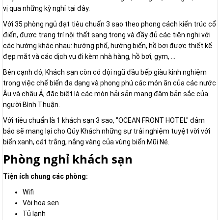
vị qua những kỳ nghỉ tại đây.
Với 35 phòng ngủ đạt tiêu chuẩn 3 sao theo phong cách kiến trúc cổ
điển, được trang trí nội thất sang trọng và đầy đủ các tiện nghi với
các hướng khác nhau: hướng phố, hướng biển, hồ bơi được thiết kế
đẹp mắt và các dịch vụ đi kèm nhà hàng, hồ bơi, gym, …
Bên cạnh đó, Khách sạn còn có đội ngũ đầu bếp giàu kinh nghiệm
trong việc chế biến đa dạng và phong phú các món ăn của các nước
Âu và châu Á, đặc biệt là các món hải sản mang đậm bản sắc của
người Bình Thuận.
Với tiêu chuẩn là 1 khách sạn 3 sao, "OCEAN FRONT HOTEL" đảm
bảo sẽ mang lại cho Qúy Khách những sự trải nghiệm tuyệt vời với
biển xanh, cát trắng, nắng vàng của vùng biển Mũi Né.
Phòng nghỉ khách sạn
Tiện ích chung các phòng:
Wifi
Vòi hoa sen
Tủ lạnh