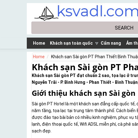
Skip to main content
Search
Search form
Home
Khách sạn toàn quốc
Cẩm nang
Ảm th
Home
Khách sạn Sài gòn PT Phan Thiết Bình Thu
Khách sạn Sài gòn PT Ph
Khách sạn Sài gòn PT đạt chuẩn 2 sao, tọa lạc ở tr
Nguyễn Trãi - P. Bình Hưng - Phan Thiết - Bình Thuận
Giới thiệu khách sạn Sài gòn
Sài gòn PT Hotel là một khách sạn đẳng cấp quốc tế,
năm tầng, tọa lạc tại trung tâm thành phố. Cách biển 
được đào tạo bài bản có nhiều kinh nghiệm, phục vụ t
lạnh, điện thoại quốc tế, Wifi ADSL miễn phí, cà phê s
sạch đẹp.