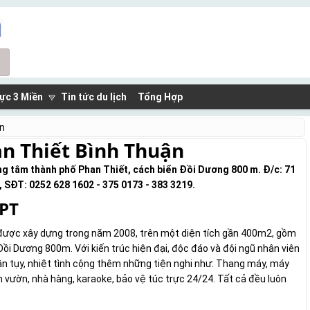
ực 3 Miền
Tin tức du lịch
Tổng Hợp
ận
an Thiết Bình Thuận
ung tâm thành phố Phan Thiết, cách biển Đồi Dương 800 m. Đ/c: 71
, SĐT: 0252 628 1602 - 375 0173 - 383 3219.
 PT
 được xây dựng trong năm 2008, trên một diện tích gần 400m2, gồm
Đồi Dương 800m. Với kiến trúc hiện đại, độc đáo và đội ngũ nhân viên
ận tụy, nhiệt tình cộng thêm những tiện nghi như: Thang máy, máy
ân vườn, nhà hàng, karaoke, bảo vệ túc trực 24/24. Tất cả đều luôn