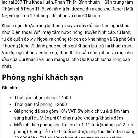
lạc tại 287 Thủ Khoa Huân, Phan Thiết, Bình thuận – Gần trung tâm
Thành phố Phan Thiết và nằm trên đường đi ra các khu Resort Mũi
Né, với qui mô 19 phòng - đủ phục vụ cho 60 khách.
Khách sạn được trang bị thang máy và đầy đủ các tiện nghi khác
như: Điện thọai, Wifi, máy tắm nước nóng, truyền hình cáp, tủ lạnh,
tủ để quần áo .v.v. Ngoài ra chúng tôi còn có Nhà hàng và Cà phê Sân
Thượng (tầng 7) dành phục vụ cho quí Khách lưu trú tại khách sạn.
Với đội ngũ nhân viên lịch sự, thân thiện, sẵn sàng phục vụ mọi nhu
cầu của Quí Khách và luôn mang lại cho Quí Khách sự hài lòng cao
nhất.
Phòng nghỉ khách sạn
Ghi chú:
Thời gian nhận phòng: 14h00
Thời gian trả phòng: 12h00
Giá phòng đã bao gồm 10% VAT, 5% phí dịch vụ & điểm tâm
sáng buffet. Miễn phí 01 chai nước khoáng/khách/đêm
Miễn phí tiền phòng cho trẻ em từ 1-11 tuổi (không quá 2 trẻ/
phòng). Riêng trẻ từ 6-11tuổi sẽ được phụ thu điểm tâm sáng