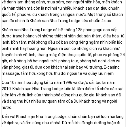
về danh lam thắng cảnh, mua sắm, con người hiền hòa, mến khách
và thân thiện mà còn là nơi hội tụ nhiều khách sạn đạt tiêu chuẩn
quốc tế, phục vụ du khách trong và ngoài nước. Một trong số khách
sạn đó chính là Khách sạn Nha Trang Lodge tiêu chuẩn 4 sao.
Khách sạn Nha Trang Lodge có hệ thống 125 phòng ngủ cao cấp
được trang hoàng với những thiết bị hiện đại: sàn thảm, điều hòa, tủ
lạnh, bồn tắm, mỗi phòng đều có ban công riêng ngắm nhìn biển lúc
bình minh hay hoàng hôn. Ngoài ra còn có những dịch vụ khác như:
truyền hình vệ tinh, thang máy, điện thoại quốc tế, phuc vụ phòng 24
giờ, nhà hàng, hồ bơi ngoài trời, phòng tour, phòng hội nghị, dịch vụ
văn phòng, giặt ủi, đưa đón khách tại sân bay, vũ trường, E-casino,
massage, tắm hơi, xông hơi, thu đổi ngoại tệ và quầy lưu niệm.
Qua 10 năm hoạt động kể từ năm 1996 và được cải tạo lại năm
2010, Khách sạn Nha Trang Lodge luôn là tâm điểm tổ chức các sự
kiện lớn về du lịch của thành phố cũng như quốc gia. Khách sạn đã
và đang thu hút nhiều sự quan tâm của Du khách trong và ngoài
nước.
Đến với Khách sạn Nha Trang Lodge, chắn chắn bạn sẽ luôn hài lòng
về dịch vụ và ấm cúng như ở nhà. Dù mỗi khi đi nghỉ dưỡng hoặc đi