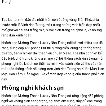
Trang!
Tọa lạc tại vị trí đắc địa nhất trên con đường vàng Trần Phú, phía
trước mặt là Vịnh Nha Trang, một trong những vịnh biển đẹp nhất
thế giới với bãi cát trắng mịn, nước biển trong như pha lê, và những
rặng dừa xanh ngắt.
Khách sạn Mường Thanh Luxury Nha Trang nổi bật với chiều cao 48
tầng, cung cấp 458 phòng lưu trú hướng biển, cùng hệ thống trang
thiết bị, tiện ích hiện đại theo tiêu chuẩn 5 sao. Tòa nhà có thiết kế
đặc biệt, chú trọng không gian mở với hệ thống vách kính trong mỗi
phòng nghỉ. Du khách có thể hòa mình vào cảnh biển và thu vào tầm
mắt các thắng cảnh nổi tiếng trên vịnh Nha Trang như Hòn Mun, Hòn
Một, Hòn Tằm, Đảo Ngọc… và vẻ xinh đẹp khác lạ của thành phố biển
này.
Phòng nghỉ khách sạn
Khách sạn Mường Thanh Luxury Nha Trang có tổng cộng 458 phòng
nghỉ với không gian sang trọng, nội thất ấm cúng, đầy đủ các trang