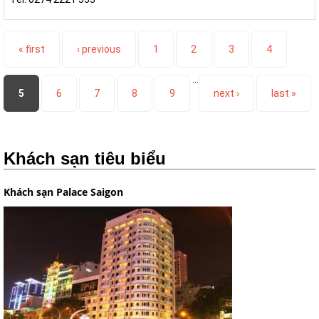
Pages
« first
‹ previous
1
2
3
4
…
5
6
7
8
9
next ›
last »
Khách sạn tiêu biểu
Khách sạn Palace Saigon