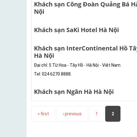
Khách sạn Công Đoàn Quảng Bá H
Nội
Khách sạn SaKi Hotel Hà Nội
Khách sạn InterContinental Hồ Tâ
Hà Nội
Đại chỉ: 5 Từ Hoa - Tây Hồ - Hà Nội - Việt Nam
Tel: 024 6270 8888.
Khách sạn Ngân Hà Hà Nội
Pages
« first
‹ previous
1
2