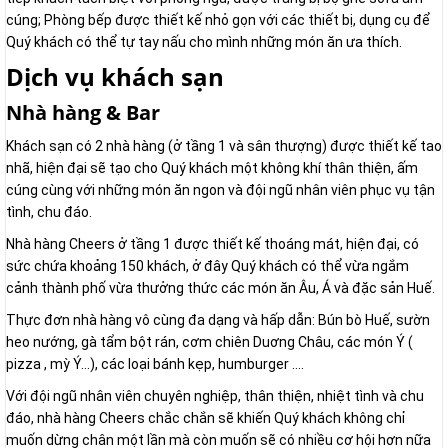
cúng; Phòng bếp được thiết kế nhỏ gọn với các thiết bị, dụng cụ để
Quý khách có thể tự tay nấu cho mình những món ăn ưa thích.
Dịch vụ khách sạn
Nhà hàng & Bar
Khách sạn có 2 nhà hàng (ở tầng 1 và sân thượng) được thiết kế tao
nhã, hiện đại sẽ tạo cho Quý khách một không khí thân thiện, ấm
cúng cùng với những món ăn ngon và đội ngũ nhân viên phục vụ tận
tình, chu đáo.
Nhà hàng Cheers ở tầng 1 được thiết kế thoáng mát, hiện đại, có
sức chứa khoảng 150 khách, ở đây Quý khách có thể vừa ngắm
cảnh thành phố vừa thưởng thức các món ăn Âu, Á và đặc sản Huế.
Thực đơn nhà hàng vô cùng đa dạng và hấp dẫn: Bún bò Huế, sườn
heo nướng, gà tẩm bột rán, cơm chiên Duơng Châu, các món Ý (
pizza , mỳ Ý…), các loại bánh kẹp, humburger ….
Với đội ngũ nhân viên chuyên nghiệp, thân thiện, nhiệt tình và chu
đáo, nhà hàng Cheers chắc chắn sẽ khiến Quý khách không chỉ
muốn dừng chân một lần mà còn muốn sẽ có nhiều cơ hội hơn nữa