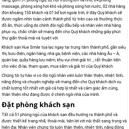
tầng, gồm 51 phòng ngủ, 02 hội trường lớn và nhỏ, 04 phòng
massage, phòng xông hơi khô và phòng xông hơi nước, 02 nhà hàng
đón khoảng 150 khách và 01 bể bơi ngoài trời, ở đây Quý khách sẽ
được ngắm nhìn toàn cảnh thành phố từ trên cao và thưởng thức
đồ ăn, thức uống do chính đội ngũ đầu bếp và nhân viên nhà hàng
phục vụ, chắc chắn sẽ mang đến cho Quý khách những giây phút
thư giãn thoải mái và tuyệt vời.
Khách sạn Hue Smile tọa lạc ngay tại trung tâm thành phố, gần siêu
thị, bưu điện, ngân hàng, nhà ga, bệnh viện, các nhà hàng Âu – Á,
quán bar, quầy hàng lưu niệm, khu vui chơi giải trí…, rất thuận tiện
cho việc đi lại, tham quan, mua sắm và giải trí của Quý khách.
Chúng tôi tự hào vì có đội ngũ nhân viên luôn thân thiện, nhiệt tình,
năng động và chuyên nghiệp sẽ mang đến cho Quý khách dịch vụ
chất lượng tốt nhất với giá cả hợp lý nhất và cảm giác ấm cúng,
thân thiện như đang được ở chính ngôi nhà của mình.
Đặt phòng khách sạn
Tất cả 51 phòng ngủ của khách sạn đều hướng ra thành phố và
được thiết kế trang nhã, thoải mái, tiện lợi với nội thất sang trọng và
hiện đại. Nhân viên chúng tôi luôn thân thiện, nhiệt tình, năng động