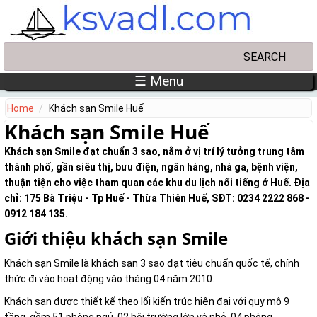
Skip to main content
Search
Search form
☰ Menu
Home
Khách sạn Smile Huế
Khách sạn Smile Huế
Khách sạn Smile đạt chuẩn 3 sao, nằm ở vị trí lý tưởng trung tâm
thành phố, gần siêu thị, bưu điện, ngân hàng, nhà ga, bệnh viện,
thuận tiện cho việc tham quan các khu du lịch nổi tiếng ở Huế. Địa
chỉ: 175 Bà Triệu - Tp Huế - Thừa Thiên Huế, SĐT: 0234 2222 868 -
0912 184 135.
Giới thiệu khách sạn Smile
Khách sạn Smile là khách sạn 3 sao đạt tiêu chuẩn quốc tế, chính
thức đi vào hoạt động vào tháng 04 năm 2010.
Khách sạn được thiết kế theo lối kiến trúc hiện đại với quy mô 9