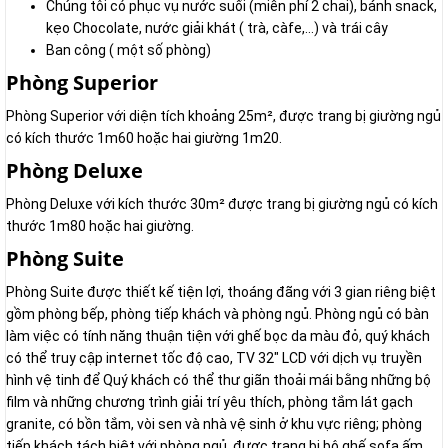
Chúng tôi có phục vụ nước suối (miễn phí 2 chai), bánh snack,
kẹo Chocolate, nước giải khát ( trà, càfe,…) và trái cây
Ban công ( một số phòng)
Phòng Superior
Phòng Superior với diện tích khoảng 25m², được trang bị giường ngủ
có kích thước 1m60 hoặc hai giường 1m20.
Phòng Deluxe
Phòng Deluxe với kích thước 30m² được trang bị giường ngủ có kích
thước 1m80 hoặc hai giường.
Phòng Suite
Phòng Suite được thiết kế tiện lợi, thoáng đãng với 3 gian riêng biệt
gồm phòng bếp, phòng tiếp khách và phòng ngủ. Phòng ngủ có bàn
làm việc có tính năng thuận tiện với ghế bọc da màu đỏ, quý khách
có thể truy cập internet tốc độ cao, TV 32" LCD với dịch vụ truyền
hình vệ tinh để Quý khách có thể thư giãn thoải mái bằng những bộ
film và những chương trình giải trí yêu thích, phòng tắm lát gạch
granite, có bồn tắm, vòi sen và nhà vệ sinh ở khu vực riêng; phòng
tiếp khách tách biệt với phòng ngủ, được trang bị bộ ghế sofa ấm