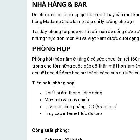
NHÀ HÀNG & BAR
Dù cho bạn có cuộc gặp gỡ thân mật, hay cần một khoả
hàng Madame Châu là một địa chỉ lý tưởng cho bạn.
Tại đây, chúng tôi phục vụ tất cả món đồ uống được ư
những thực đơn món Âu và Việt Nam được dưới dạng
PHÒNG HỌP
Phòng hội thảo nằm ở tầng 8 có sức chứa lên tới 160 
trọng cho tới những cuộc gặp gỡ thân mật hơn làm ăn
chi tiết nhỏ để đảm bảo sự thành công của sự kiện củ
Tiện nghi phòng họp:
Thiết bị âm thanh - ánh sáng
Máy tính và máy chiếu
Ti vi màn hình phẳng LCD (55 inches)
Truy cập internet tốc độ cao
Công suất phòng: