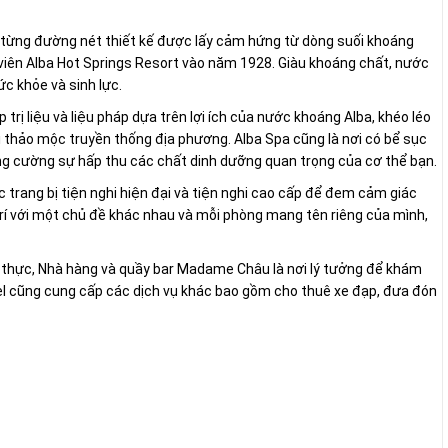
g từng đường nét thiết kế được lấy cảm hứng từ dòng suối khoáng
viên Alba Hot Springs Resort vào năm 1928. Giàu khoáng chất, nước
ức khỏe và sinh lực.
trị liệu và liệu pháp dựa trên lợi ích của nước khoáng Alba, khéo léo
 thảo mộc truyền thống địa phương. Alba Spa cũng là nơi có bể sục
ng cường sự hấp thu các chất dinh dưỡng quan trọng của cơ thể bạn.
 trang bị tiện nghi hiện đại và tiện nghi cao cấp để đem cảm giác
rí với một chủ đề khác nhau và mỗi phòng mang tên riêng của mình,
 thực, Nhà hàng và quầy bar Madame Châu là nơi lý tưởng để khám
el cũng cung cấp các dịch vụ khác bao gồm cho thuê xe đạp, đưa đón