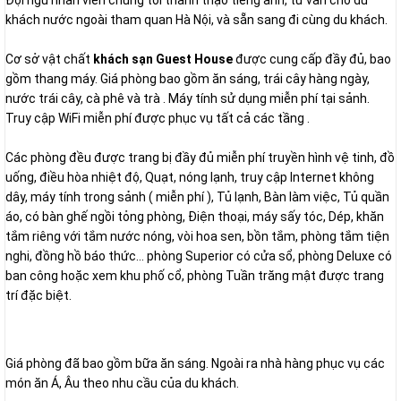
Đội ngũ nhân viên chúng tôi thành thạo tiếng anh, tư vấn cho du
khách nước ngoài tham quan Hà Nội, và sẵn sang đi cùng du khách.
Cơ sở vật chất
khách sạn Guest House
được cung cấp đầy đủ, bao
gồm thang máy. Giá phòng bao gồm ăn sáng, trái cây hàng ngày,
nước trái cây, cà phê và trà . Máy tính sử dụng miễn phí tại sảnh.
Truy cập WiFi miễn phí được phục vụ tất cả các tầng .
Các phòng đều được trang bị đầy đủ miễn phí truyền hình vệ tinh, đồ
uống, điều hòa nhiệt độ, Quạt, nóng lạnh, truy cập Internet không
dây, máy tính trong sảnh ( miễn phí ), Tủ lạnh, Bàn làm việc, Tủ quần
áo, có bàn ghế ngồi tỏng phòng, Điện thoại, máy sấy tóc, Dép, khăn
tắm riêng với tắm nước nóng, vòi hoa sen, bồn tắm, phòng tắm tiện
nghi, đồng hồ báo thức... phòng Superior có cửa sổ, phòng Deluxe có
ban công hoặc xem khu phố cổ, phòng Tuần trăng mật được trang
trí đặc biệt.
Giá phòng đã bao gồm bữa ăn sáng. Ngoài ra nhà hàng phục vụ các
món ăn Á, Âu theo nhu cầu của du khách.