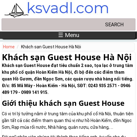
Skip to main content
Search
Search form
☰ Menu
Home
Khách sạn Guest House Hà Nội
Khách sạn Guest House Hà Nội
Khách sạn Guest House đạt tiêu chuẩn 2 sao, tọa lạc ở trung tâm
khu phố cổ quận Hoàn Kiếm Hà Nội, đi bộ đến các điểm tham
quan Hồ Gươm, đền Ngọc Sơn, các quán rượu nhà hàng nổi tiếng.
Đ/c: 85 Mã Mây - Hoàn Kiếm - Hà Nội, SĐT: 0243 935 2571 - 0946
489 179 - 0989 141 915.
Giới thiệu khách sạn Guest House
Có vị trí lý tưởng nằm ở trung tâm của khu phố cổ Hà Nội, thuận tiện
gần tất cả các điểm tham quan thú vị như hồ Hoàn Kiếm, đền Ngọc
Sơn, Rạp múa rối nước, Nhà hàng, quán rượu, cửa hàng, ...