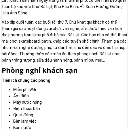
Lạt. Khách sạn nằm ngay trung tâm thành phố, có thể nhìn bao quát
toàn bộ khu vực Chợ Đà Lạt, Khu Hoà Bình, Hồ Xuân Hương, Đường
Hoa Ánh Sáng.
Vào dịp cuối tuần, các buổi tối thứ 7, Chủ Nhật quí khách có thể
tham gia các hoạt động vui chơi, văn nghệ, ẩm thực theo văn hoá
địa phương trong khu phố đi bộ của Đà Lạt. Các bạn nhỏ có thể thoải
mái chơi skateboard, patin, khắp các tuyến phố chính. Tham gia các
nhóm văn nghệ đường phố, từ đàn hát, cho đến các vũ điệu hip hop
sôi động. Thưởng thức các món ăn theo phong cách Đà Lạt như
bánh tráng nướng, sữa đậu nành nóng, bánh mì xíu mại...
Phòng nghỉ khách sạn
Tiện ích chung các phòng:
Miễn phí Wifi
Ấm điện
Máy nước nóng
Điện thoại bàn
Quạt đứng
Bàn làm việc
Bàn nước