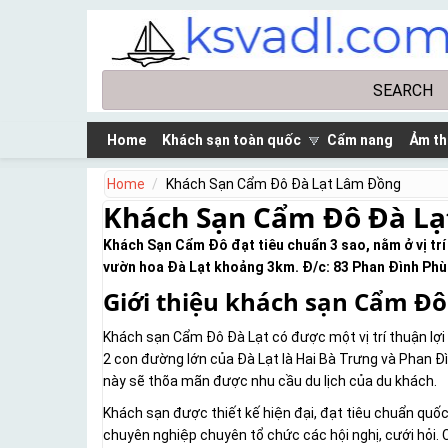
Skip to main content
Search
Search form
Home
Khách sạn toàn quốc
Cẩm nang
Ảm th
Home
Khách Sạn Cẩm Đô Đà Lạt Lâm Đồng
Khách Sạn Cẩm Đô Đà L
Khách Sạn Cẩm Đô đạt tiêu chuẩn 3 sao, nằm ở vị tr
vườn hoa Đà Lạt khoảng 3km. Đ/c: 83 Phan Đình Phù
Giới thiệu khách sạn Cẩm Đô
Khách sạn Cẩm Đô Đà Lạt có được một vị trí thuận lợi
2 con đường lớn của Đà Lạt là Hai Bà Trưng và Phan Đì
này sẽ thõa mãn được nhu cầu du lịch của du khách.
Khách sạn được thiết kế hiện đại, đạt tiêu chuẩn quốc
chuyên nghiệp chuyên tổ chức các hội nghị, cưới hỏi. 