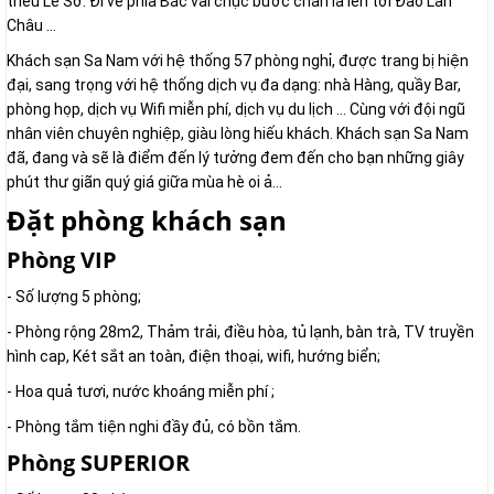
triều Lê Sơ. Đi về phía Bắc vài chục bước chân là lên tới Đảo Lan
Châu …
Khách sạn Sa Nam với hệ thống 57 phòng nghỉ, được trang bị hiện
đại, sang trọng với hệ thống dịch vụ đa dạng: nhà Hàng, quầy Bar,
phòng họp, dịch vụ Wifi miễn phí, dịch vụ du lịch … Cùng với đội ngũ
nhân viên chuyên nghiệp, giàu lòng hiếu khách. Khách sạn Sa Nam
đã, đang và sẽ là điểm đến lý tưởng đem đến cho bạn những giây
phút thư giãn quý giá giữa mùa hè oi ả…
Đặt phòng khách sạn
Phòng VIP
- Số lượng 5 phòng;
- Phòng rộng 28m2, Thảm trải, điều hòa, tủ lạnh, bàn trà, TV truyền
hình cap, Két sắt an toàn, điện thoại, wifi, hướng biển;
- Hoa quả tươi, nước khoáng miễn phí ;
- Phòng tắm tiện nghi đầy đủ, có bồn tắm.
Phòng SUPERIOR