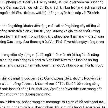
 phòng với 3 loại: VIP Luxury Suite, Deluxe River View và Superior,
lẻ đến các đoàn du lịch lớn. Du khách khi lưu trú tại khách sạn sẽ sử
goài trời, Shuttle bus, wifi, hệ thống truyền hình cáp với 70 kênh
 thoáng đãng, khuôn viên rộng mát với những hàng cây cổ thụ và
ng đem đến dịch vụ lưu trú, nghỉ dưỡng và giải trí có chất lượng
 tiêu trở thành một trong những khu phức hợp Nhà hàng – Khách sạn
 Sông Cửu Long, đưa thương hiệu Vạn Phát Riverside ngày càng vươn
 trong việc xây dựng một đội ngũ nhân viên nhiệt huyết, tài năng,
ển chung của công ty. Ngoài ra, Vạn Phát Riverside luôn có những
ch hàng chu đáo, tận tình, luôn nhận được những phản hồi tích cực
 trí đắt đỏ nhất thuộc bán đảo Cồn Khương (Số 2, đường Nguyễn Văn
iverside thường được du khách ví von là “Tòa lâu đài bên dòng sông
ió mát lạnh từ sông Hậu thổi vào, Vạn Phát Riverside luôn mang đến
ưởng một kỳ nghĩ dưỡng đáng nhớ.
raoke hiện đại, phòng xông hơi massage thư giãn và hồ bơi ngoài trời.
hí tại trung tâm dịch vụ doanh nhân. Khu vực nhà hàng Alacarte và Du