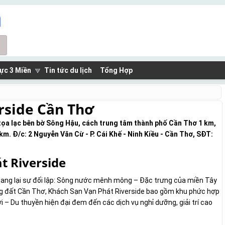
ực 3 Miền
Tin tức du lịch
Tổng Hợp
rside Cần Thơ
 tọa lạc bên bờ Sông Hậu, cách trung tâm thành phố Cần Thơ 1 km,
m. Đ/c: 2 Nguyễn Văn Cừ - P. Cái Khế - Ninh Kiều - Cần Thơ, SĐT:
t Riverside
 mang lại sự đối lập: Sông nước mênh mông – Đặc trưng của miền Tây
ng đất Cần Thơ, Khách Sạn Vạn Phát Riverside bao gồm khu phức hợp
 – Du thuyền hiện đại đem đến các dịch vụ nghỉ dưỡng, giải trí cao