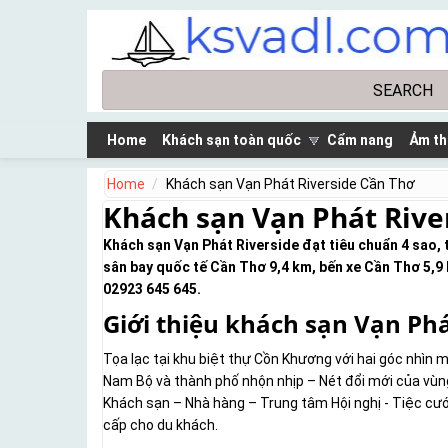
Skip to main content
Search
Search form
Home
Khách sạn toàn quốc
Cẩm nang
Ảm th
Home
Khách sạn Vạn Phát Riverside Cần Thơ
Khách sạn Vạn Phát Rive
Khách sạn Vạn Phát Riverside đạt tiêu chuẩn 4 sao,
sân bay quốc tế Cần Thơ 9,4 km, bến xe Cần Thơ 5,9 k
02923 645 645.
Giới thiệu khách sạn Vạn Phá
Tọa lạc tại khu biệt thự Cồn Khương với hai góc nhìn
Nam Bộ và thành phố nhộn nhịp – Nét đổi mới của vù
Khách sạn – Nhà hàng – Trung tâm Hội nghị - Tiệc cưới
cấp cho du khách.