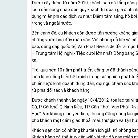
Được xây dựng từ năm 2010, khách sạn có tổng cộng 119
luôn sẵn sàng chào đón quý khách từ đoàn gia đình nhỏ 
dụng miễn phí các dịch vụ như: Điểm tâm sáng, hồ bơi n
trong và ngoài nước.
Bên cạnh đó, du khách còn được tận hưởng không gian
những vườn hoa đầy màu sắc. Với những nỗ lực và cố gắ
cao, đẳng cấp quốc tế, Vạn Phát Riverside đề ra mục
– Trung tâm Hội nghị - Tiệc cưới lớn nhất Đồng bằng
xa.
Trải qua hơn 10 năm phát triển, công ty đã thành công
luôn luôn cống hiến hết mình trong sự nghiệp phát tri
chiến lược kinh doanh đúng đắn, đội ngũ chăm sóc khá
từ phía đối tác và khách hàng.
Được khánh thành vào ngày 18/4/2012, tọa lạc tại vị
Cừ, P. Cái Khế, Q. Ninh Kiều, TP. Cần Thơ), Vạn Phát R
Hậu”. Với không gian yên tĩnh, thoáng đãng cùng làn g
cho khách một cảm giác thoải mái, thư giãn và tận h
Khách sạn còn có những khu tiện ích giải trí: phòng ka
Khách hàng có thể truy cập wifi với tốc độ cao miễn p