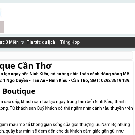
ực 3 Miền
Tin tức du lịch
Tổng Hợp
que Cần Thơ
ọa lạc ngay bến Ninh Kiều, có hướng nhìn toàn cảnh dòng sông Mê
 1 Ngô Quyền - Tân An - Ninh Kiều - Cần Thơ, SĐT: 0292 3819 139.
ộ Boutique
 cao cấp, khách sạn tọa lạc ngay trung tâm bến Ninh Kiều, thành
ong. Từ khách sạn Quý khách có thể ngắm nhìn cảnh tàu thuyền trên
à gam màu mô tả không gian sống của giới thượng lưu Nam Bộ những
ch, quầy bar mini sẽ đem đến cho du khách cảm giác gần gũi như